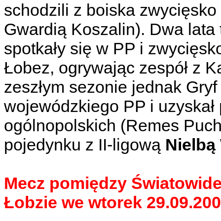
schodzili z boiska zwycięsk
Gwardią Koszalin). Dwa lata
spotkały się w PP i zwycięs
Łobez, ogrywając zespół z 
zeszłym sezonie jednak Gryf
wojewódzkiego PP i uzyskał
ogólnopolskich (Remes Pucha
pojedynku z II-ligową
Nielbą
Mecz pomiędzy Światowide
Łobzie we wtorek 29.09.200