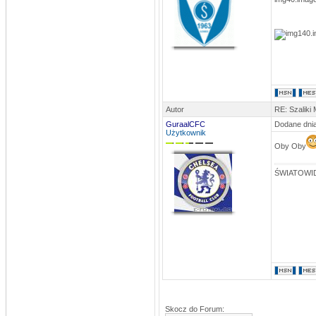
Autor
RE: Szaliki
GuraalCFC
Dodane dnia
Użytkownik
Oby Oby
ŚWIATOWID
Skocz do Forum: