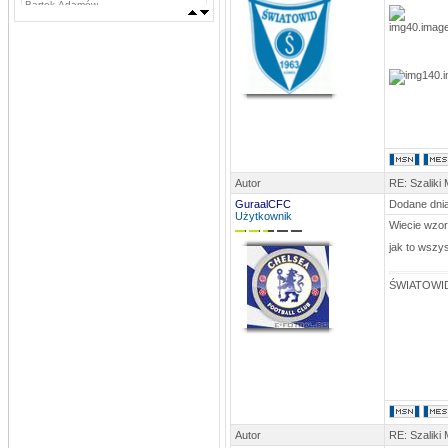
Bartek Adamów
MLKSLobez
DATA: 03.09.2013 11:42
Marcin Grzywacz, Kamil Iwachniuk,
Krzysztof Stefaniak, Tomasz Rokosz,
Michał Koba, Jacek Szabunia, Patryk
Pańka, Patryk Maciejewski, Mateusz
Ostaszewski,
Napastnicy: Rafał Komar, Remigiusz
Borejszo,
MLKSLobez
DATA: 03.09.2013 11:41
Bramkarze: Deuter Piotr, Tchurz
Michał, Sutyła Krzysztof
Autor
RE: Szaliki
Obrońcy: Brona Łukasz, Bartek
Sygnowski, Oskar Szostak, Marcin
GuraalCFC
Dodane dnia
Mosiądz, Dawid Mosiądz, Jacek
Użytkownik
Bodys, Kęsy Dariusz
Wiecie wzor
Pomocnicy: Łukasz Nikołajczy
jak to wszy
stivo
DATA: 16.08.2013 15:47
Byłby ktoś w stanie przesłać aktualny
ŚWIATOWID
skład na ten sezon?
stivo
DATA: 03.08.2013 22:52
Niebawem pewne usprawnienia
MLKSLobez
DATA: 24.06.2013 15:20
Pańka 2, Niedźwiecki 1
MLKSLobez
Autor
RE: Szaliki
DATA: 13.06.2013 22:42