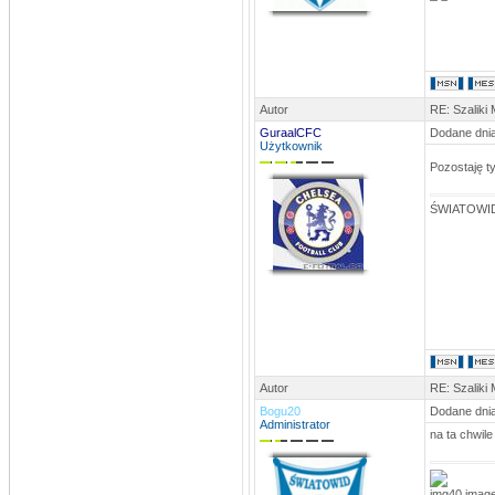
Autor
RE: Szaliki
GuraalCFC
Dodane dnia
Użytkownik
Pozostaję ty
ŚWIATOWID
Autor
RE: Szaliki
Bogu20
Dodane dnia
Administrator
na ta chwile