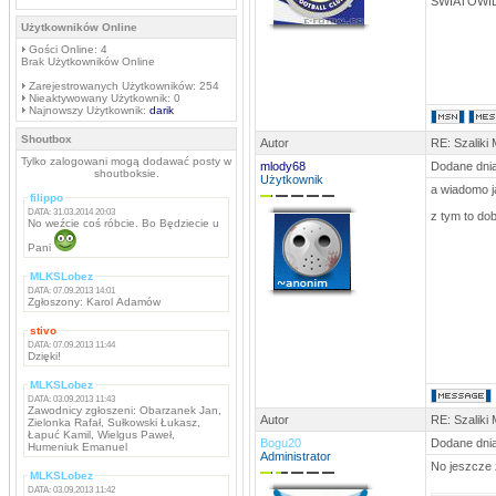
ŚWIATOWID
Użytkowników Online
Gości Online: 4
Brak Użytkowników Online
Zarejestrowanych Użytkowników: 254
Nieaktywowany Użytkownik: 0
Najnowszy Użytkownik:
darik
Shoutbox
Autor
RE: Szaliki
Tylko zalogowani mogą dodawać posty w
mlody68
Dodane dnia
shoutboksie.
Użytkownik
a wiadomo j
filippo
DATA: 31.03.2014 20:03
z tym to do
No weźcie coś róbcie. Bo Będziecie u
Pani
MLKSLobez
DATA: 07.09.2013 14:01
Zgłoszony: Karol Adamów
stivo
DATA: 07.09.2013 11:44
Dzięki!
MLKSLobez
DATA: 03.09.2013 11:43
Zawodnicy zgłoszeni: Obarzanek Jan,
Autor
RE: Szaliki
Zielonka Rafał, Sułkowski Łukasz,
Łapuć Kamil, Wielgus Paweł,
Bogu20
Dodane dnia
Humeniuk Emanuel
Administrator
No jeszcze 
MLKSLobez
DATA: 03.09.2013 11:42