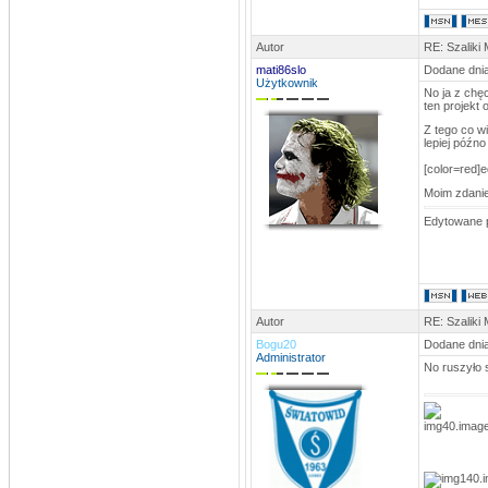
stivo
DATA: 25.10.2012 21:17
Nie mam siły już na te SpamBoty..
Autor
RE: Szaliki
mati86slo
Dodane dnia
GuraalCFC
Użytkownik
DATA: 14.10.2012 11:56
No ja z chęc
ten projekt 
Dodałem newsa, ruszać się
Już
Z tego co w
powinien być na stronce
lepiej późno
rosomak
[color=red]ed
DATA: 08.09.2012 23:29
Moim zdaniem
widać ci najwierniejsi już wymarli...
szkoda...a można by było jeszcze
Edytowane 
stworzyć super doping... na pewno to
by dodało więcej wiary w siebie)
Autor
RE: Szaliki
Bogu20
Dodane dnia
Administrator
No ruszyło s