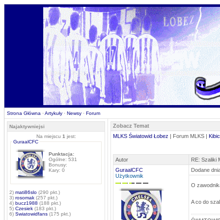
Strona Główna
·
Artykuły
·
Newsy
·
Forum
Zobacz Temat
Najaktywniejsi
MLKS Światowid Łobez
| Forum MLKS |
Kibi
Na miejscu
1
jest:
GuraalCFC
Punktacja:
Ogólne: 531
Autor
RE: Szaliki
Bonusy:
GuraalCFC
Dodane dnia
Kary: 0
Użytkownik
O zawodnika
2)
mati86slo
(290 pkt.)
3)
rosomak
(257 pkt.)
A co do szal
4)
bucz1988
(188 pkt.)
5)
Czesiek
(183 pkt.)
6)
Swiatowidfans
(175 pkt.)