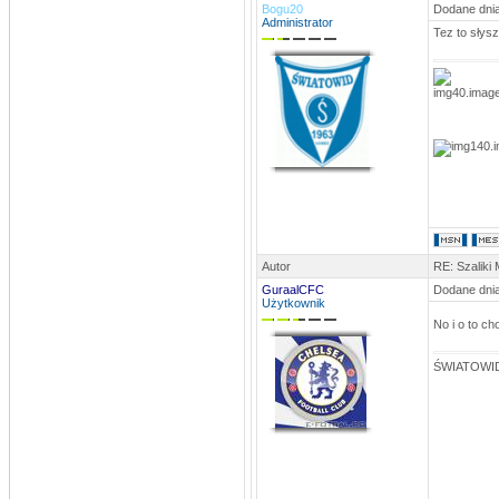
Mam nadzieje że jest ok bo nie bardzo
Bogu20
Dodane dnia
wiem kto trafiał z Mierzynem, na
Administrator
pewno Komar jedną i tak wychodzi że
Tez to słys
ma 10
stivo
DATA: 12.06.2013 23:37
Dzięx
MLKSLobez
DATA: 12.06.2013 11:49
te dwie bramki z ?? to Komar
rosomak
DATA: 30.12.2012 22:37
zastępujący co roczny mecz
kawalerów i żonatych)
rosomak
DATA: 30.12.2012 22:36
Autor
RE: Szaliki
a tak w ogóle...jest ten turniej
noworoczny dla wszystkich??na hali
GuraalCFC
Dodane dnia
1stycznia)
Użytkownik
No i o to ch
rosomak
DATA: 30.12.2012 22:34
Nic tylko trzymać kciuki aby trener
dostał się do 24kandydatów na
ŚWIATOWID
sportowca roku,na ligowcu jest jego
kandydatura))Pozdro dla
odwiedzających i najlepszego w
nowym roku)
stivo
DATA: 30.10.2012 18:49
No to chyba SpamBoty mamy z głowy