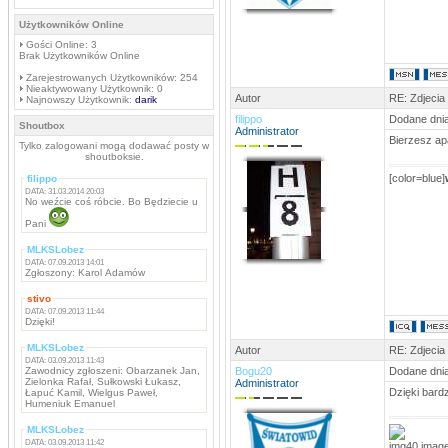
Użytkowników Online
Gości Online: 3
Brak Użytkowników Online
Zarejestrowanych Użytkowników: 254
Nieaktywowany Użytkownik: 0
Autor
RE: Zdjecia
Najnowszy Użytkownik:
darik
filippo
Dodane dnia
Shoutbox
Administrator
Bierzesz apa
Tylko zalogowani mogą dodawać posty w
shoutboksie.
[color=blue]
filippo
DATA: 31.03.2014 20:03
No weźcie coś róbcie. Bo Będziecie u
Pani
MLKSLobez
DATA: 07.09.2013 14:01
Zgłoszony: Karol Adamów
stivo
DATA: 07.09.2013 11:44
Dzięki!
MLKSLobez
Autor
RE: Zdjecia
DATA: 03.09.2013 11:43
Zawodnicy zgłoszeni: Obarzanek Jan,
Bogu20
Dodane dnia
Zielonka Rafał, Sułkowski Łukasz,
Administrator
Dzięki bard
Łapuć Kamil, Wielgus Paweł,
Humeniuk Emanuel
MLKSLobez
DATA: 03.09.2013 11:42