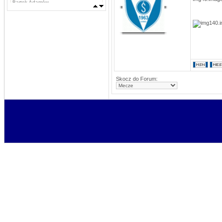
Bartek Adamów
MLKSLobez
DATA: 03.09.2013 11:42
Marcin Grzywacz, Kamil Iwachniuk,
Krzysztof Stefaniak, Tomasz Rokosz,
Michał Koba, Jacek Szabunia, Patryk
Pańka, Patryk Maciejewski, Mateusz
Ostaszewski,
Napastnicy: Rafał Komar, Remigiusz
Borejszo,
MLKSLobez
Skocz do Forum:
DATA: 03.09.2013 11:41
Bramkarze: Deuter Piotr, Tchurz
Michał, Sutyła Krzysztof
Obrońcy: Brona Łukasz, Bartek
Sygnowski, Oskar Szostak, Marcin
Mosiądz, Dawid Mosiądz, Jacek
Bodys, Kęsy Dariusz
Pomocnicy: Łukasz Nikołajczy
stivo
DATA: 16.08.2013 15:47
Byłby ktoś w stanie przesłać aktualny
skład na ten sezon?
stivo
DATA: 03.08.2013 22:52
Niebawem pewne usprawnienia
MLKSLobez
DATA: 24.06.2013 15:20
Pańka 2, Niedźwiecki 1
MLKSLobez
DATA: 13.06.2013 22:42