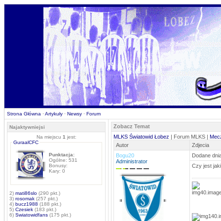
Strona Główna
·
Artykuły
·
Newsy
·
Forum
Zobacz Temat
Najaktywniejsi
MLKS Światowid Łobez
| Forum MLKS |
Mec
Na miejscu
1
jest:
GuraalCFC
Autor
Zdjecia
Punktacja:
Bogu20
Dodane dnia
Ogólne: 531
Administrator
Bonusy:
Czy jest jak
Kary: 0
2)
mati86slo
(290 pkt.)
3)
rosomak
(257 pkt.)
4)
bucz1988
(188 pkt.)
5)
Czesiek
(183 pkt.)
6)
Swiatowidfans
(175 pkt.)