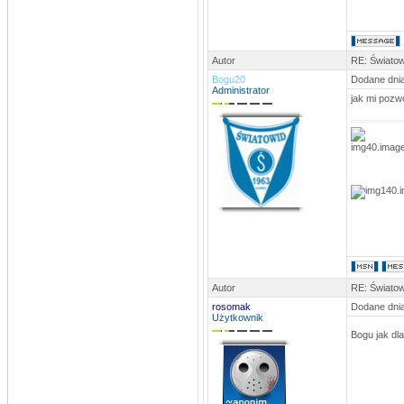
Autor
RE: Światow
Bogu20
Dodane dnia
Administrator
jak mi pozw
Autor
RE: Światow
rosomak
Dodane dnia
Użytkownik
Bogu jak dl