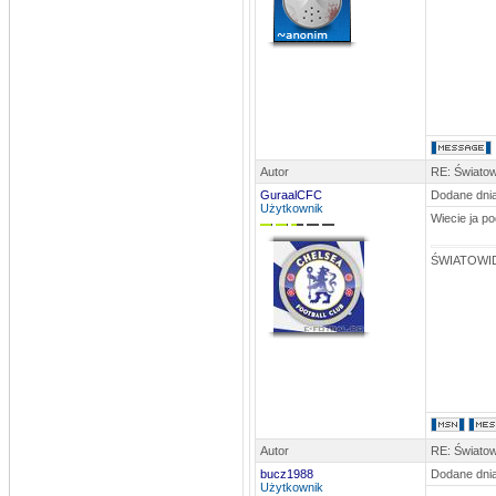
Autor
RE: Światow
GuraalCFC
Dodane dnia
Użytkownik
Wiecie ja p
ŚWIATOWID
Autor
RE: Światow
bucz1988
Dodane dnia
Użytkownik