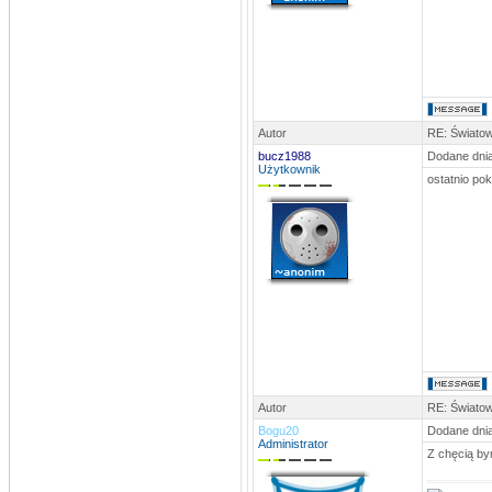
Autor
RE: Światow
bucz1988
Dodane dnia
Użytkownik
ostatnio po
Autor
RE: Światow
Bogu20
Dodane dnia
Administrator
Z chęcią bym