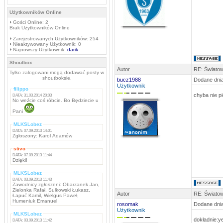
Użytkowników Online
Gości Online: 2
Brak Użytkowników Online
Zarejestrowanych Użytkowników: 254
Nieaktywowany Użytkownik: 0
Najnowszy Użytkownik:
darik
Shoutbox
Autor
RE: Światow
Tylko zalogowani mogą dodawać posty w
shoutboksie.
bucz1988
Dodane dnia
Użytkownik
filippo
chyba nie pi
DATA: 31.03.2014 20:03
No weźcie coś róbcie. Bo Będziecie u
Pani
MLKSLobez
DATA: 07.09.2013 14:01
Zgłoszony: Karol Adamów
stivo
DATA: 07.09.2013 11:44
Dzięki!
MLKSLobez
DATA: 03.09.2013 11:43
Zawodnicy zgłoszeni: Obarzanek Jan,
Zielonka Rafał, Sułkowski Łukasz,
Autor
RE: Światow
Łapuć Kamil, Wielgus Paweł,
Humeniuk Emanuel
rosomak
Dodane dnia
Użytkownik
MLKSLobez
dokładnie:ye
DATA: 03.09.2013 11:42