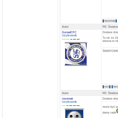
Autor
RE: Światow
GuraalCFC
Dodane dnia
Użytkownik
To nic że 1
wiosna to ni
ŚWIATOWID
Autor
RE: Światow
rosomak
Dodane dnia
Użytkownik
może być pó
damy rade