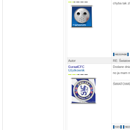
chyba tak z
Autor
RE: Światow
GuraalCFC
Dodane dnia
Użytkownik
no ja mam n
ŚWIATOWID