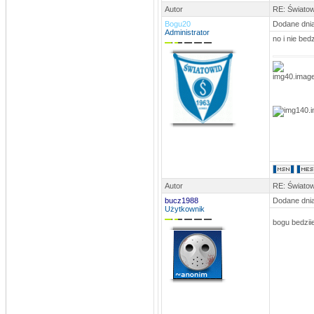
Autor
RE: Światow
Bogu20
Dodane dnia
Administrator
no i nie bed
Autor
RE: Światow
bucz1988
Dodane dnia
Użytkownik
bogu bedziie