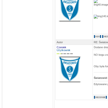
Autor
RE: Światow
Czesiek
Dodane dnia
Użytkownik
NO bogu zo
Oby była f
Światowid
Edytowane 