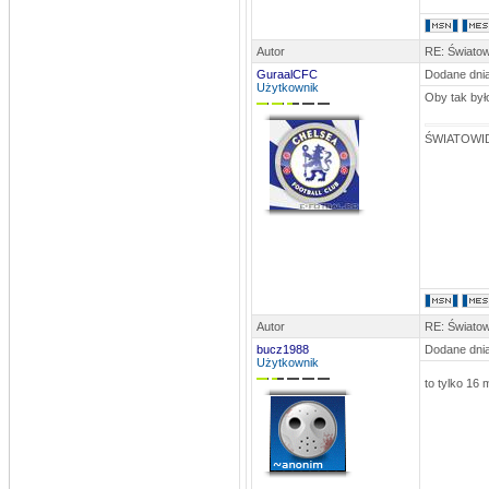
stivo
DATA: 25.10.2012 21:17
Nie mam siły już na te SpamBoty..
Autor
RE: Światow
GuraalCFC
GuraalCFC
Dodane dnia
Użytkownik
DATA: 14.10.2012 11:56
Oby tak był
Dodałem newsa, ruszać się
Już
powinien być na stronce
ŚWIATOWID
rosomak
DATA: 08.09.2012 23:29
widać ci najwierniejsi już wymarli...
szkoda...a można by było jeszcze
stworzyć super doping... na pewno to
by dodało więcej wiary w siebie)
Autor
RE: Światow
bucz1988
Dodane dnia
Użytkownik
to tylko 16