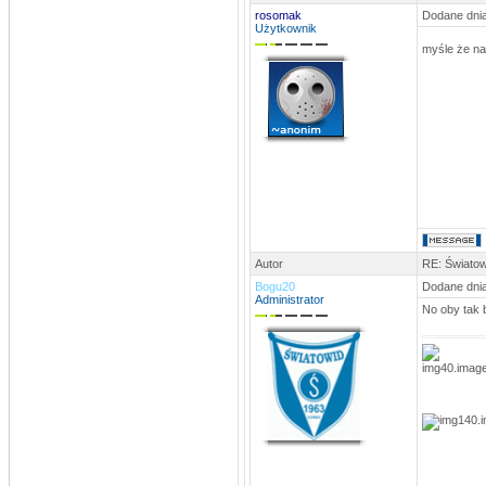
Mam nadzieje że jest ok bo nie bardzo
rosomak
Dodane dnia
wiem kto trafiał z Mierzynem, na
Użytkownik
pewno Komar jedną i tak wychodzi że
ma 10
myśle że na
stivo
DATA: 12.06.2013 23:37
Dzięx
MLKSLobez
DATA: 12.06.2013 11:49
te dwie bramki z ?? to Komar
rosomak
DATA: 30.12.2012 22:37
zastępujący co roczny mecz
kawalerów i żonatych)
rosomak
DATA: 30.12.2012 22:36
Autor
RE: Światow
a tak w ogóle...jest ten turniej
noworoczny dla wszystkich??na hali
Bogu20
Dodane dnia
1stycznia)
Administrator
No oby tak 
rosomak
DATA: 30.12.2012 22:34
Nic tylko trzymać kciuki aby trener
dostał się do 24kandydatów na
sportowca roku,na ligowcu jest jego
kandydatura))Pozdro dla
odwiedzających i najlepszego w
nowym roku)
stivo
DATA: 30.10.2012 18:49
No to chyba SpamBoty mamy z głowy