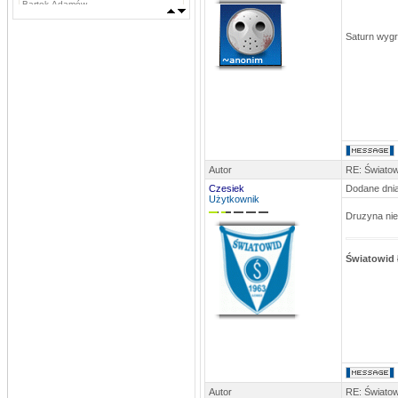
Bartek Adamów
MLKSLobez
Saturn wygr
DATA: 03.09.2013 11:42
Marcin Grzywacz, Kamil Iwachniuk,
Krzysztof Stefaniak, Tomasz Rokosz,
Michał Koba, Jacek Szabunia, Patryk
Pańka, Patryk Maciejewski, Mateusz
Ostaszewski,
Napastnicy: Rafał Komar, Remigiusz
Borejszo,
MLKSLobez
DATA: 03.09.2013 11:41
Bramkarze: Deuter Piotr, Tchurz
Michał, Sutyła Krzysztof
Obrońcy: Brona Łukasz, Bartek
Autor
RE: Światow
Sygnowski, Oskar Szostak, Marcin
Czesiek
Dodane dnia
Mosiądz, Dawid Mosiądz, Jacek
Bodys, Kęsy Dariusz
Użytkownik
Pomocnicy: Łukasz Nikołajczy
Druzyna nie
stivo
DATA: 16.08.2013 15:47
Byłby ktoś w stanie przesłać aktualny
Światowid
skład na ten sezon?
stivo
DATA: 03.08.2013 22:52
Niebawem pewne usprawnienia
MLKSLobez
DATA: 24.06.2013 15:20
Pańka 2, Niedźwiecki 1
MLKSLobez
Autor
RE: Światow
DATA: 13.06.2013 22:42