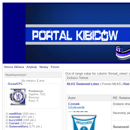
Strona Główna
·
Artykuły
·
Newsy
·
Forum
Out of range value for column 'thread_views' 
Najaktywniejsi
Zobacz Temat
Na miejscu
1
jest:
GuraalCFC
MLKS Światowid Łobez
| Forum MLKS |
Klub
Punktacja:
Ogólne: 531
Bonusy:
Autor
RE: Światow
Kary: 0
Czesiek
Dodane dnia
Użytkownik
Nisestety p
2)
mati86slo
(290 pkt.)
3)
rosomak
(257 pkt.)
4)
bucz1988
(188 pkt.)
5)
Czesiek
(183 pkt.)
6)
Swiatowidfans
(175 pkt.)
Światowid