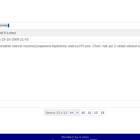
id II Łobez
 15-10-2009 21:43
ostatnie starcie rezerw)))napewno będziemy walczyć!!!!:yes: Choć i tak już 2-skład odniusł 
Strona 13 z 13
<<
<
10
11
12
13
Modified by © stivo