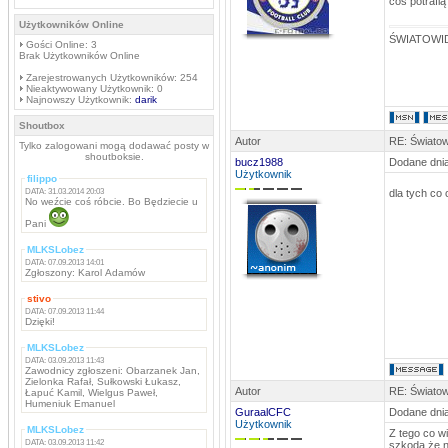
coś potrafią
Użytkowników Online
ŚWIATOWID
Gości Online: 3
Brak Użytkowników Online
Zarejestrowanych Użytkowników: 254
Nieaktywowany Użytkownik: 0
Najnowszy Użytkownik:
darik
Shoutbox
Autor
RE: Światow
Tylko zalogowani mogą dodawać posty w
shoutboksie.
bucz1988
Dodane dnia
Użytkownik
filippo
DATA: 31.03.2014 20:03
dla tych co 
No weźcie coś róbcie. Bo Będziecie u
Pani
MLKSLobez
DATA: 07.09.2013 14:01
Zgłoszony: Karol Adamów
stivo
DATA: 07.09.2013 11:44
Dzięki!
MLKSLobez
DATA: 03.09.2013 11:43
Zawodnicy zgłoszeni: Obarzanek Jan,
Zielonka Rafał, Sułkowski Łukasz,
Autor
RE: Światow
Łapuć Kamil, Wielgus Paweł,
Humeniuk Emanuel
GuraalCFC
Dodane dnia
Użytkownik
MLKSLobez
Z tego co w
DATA: 03.09.2013 11:42
szkoda,że n