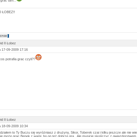
 grac tam...
 ŁOBEZ!!
id II Łobez
 17-09-2009 17:16
cos potrafia grac czyli??
id II Łobez
 18-09-2009 10:34
idziałem to Ty Buczu się wyróżniasz z drużyny, Sikor, Toberek czai i kilku jeszcze ale nie w
ie może grac Benek z wami, bo on też dobrze gra...Ale musicie skończyc z gwiazdorstwem c