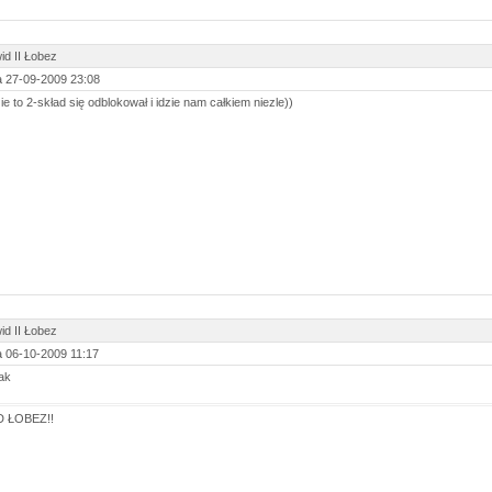
id II Łobez
 27-09-2009 23:08
ie to 2-skład się odblokował i idzie nam całkiem niezle))
id II Łobez
 06-10-2009 11:17
tak
 ŁOBEZ!!