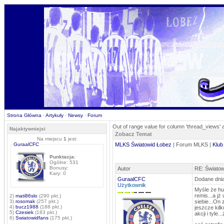
Strona Główna
·
Artykuły
·
Newsy
·
Forum
Out of range value for column 'thread_views' 
Najaktywniejsi
Zobacz Temat
Na miejscu
1
jest:
GuraalCFC
MLKS Światowid Łobez
| Forum MLKS |
Klub
Punktacja:
Ogólne: 531
Bonusy:
Autor
RE: Światow
Kary: 0
GuraalCFC
Dodane dnia
Użytkownik
Myśle że hu
remis...a jż
2)
mati86slo
(290 pkt.)
3)
rosomak
(257 pkt.)
siebie...On 
4)
bucz1988
(188 pkt.)
jeszcze kilk
5)
Czesiek
(183 pkt.)
akcji i tyle
6)
Swiatowidfans
(175 pkt.)