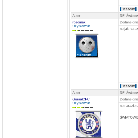
stivo
DATA: 25.10.2012 21:17
Nie mam siły już na te SpamBoty..
Autor
RE: Światow
GuraalCFC
rosomak
Dodane dnia
DATA: 14.10.2012 11:56
Użytkownik
no jak naraz
Dodałem newsa, ruszać się
Już
powinien być na stronce
rosomak
DATA: 08.09.2012 23:29
widać ci najwierniejsi już wymarli...
szkoda...a można by było jeszcze
stworzyć super doping... na pewno to
by dodało więcej wiary w siebie)
Autor
RE: Światow
GuraalCFC
Dodane dnia
Użytkownik
no narazie 
ŚWIATOWID