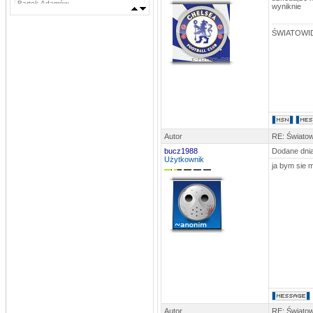
Bartek Adamów
wyniknie
MLKSLobez
DATA: 03.09.2013 11:42
ŚWIATOWID
Marcin Grzywacz, Kamil Iwachniuk,
Krzysztof Stefaniak, Tomasz Rokosz,
Michał Koba, Jacek Szabunia, Patryk
Pańka, Patryk Maciejewski, Mateusz
Ostaszewski,
Napastnicy: Rafał Komar, Remigiusz
Borejszo,
MLKSLobez
DATA: 03.09.2013 11:41
Bramkarze: Deuter Piotr, Tchurz
Michał, Sutyła Krzysztof
Obrońcy: Brona Łukasz, Bartek
Autor
RE: Światow
Sygnowski, Oskar Szostak, Marcin
Mosiądz, Dawid Mosiądz, Jacek
bucz1988
Dodane dnia
Bodys, Kęsy Dariusz
Użytkownik
Pomocnicy: Łukasz Nikołajczy
ja bym sie 
stivo
DATA: 16.08.2013 15:47
Byłby ktoś w stanie przesłać aktualny
skład na ten sezon?
stivo
DATA: 03.08.2013 22:52
Niebawem pewne usprawnienia
MLKSLobez
DATA: 24.06.2013 15:20
Pańka 2, Niedźwiecki 1
MLKSLobez
DATA: 13.06.2013 22:42
Autor
RE: Światow