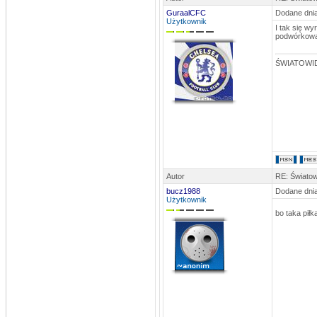
Mam nadzieje że jest ok bo nie bardzo
wiem kto trafiał z Mierzynem, na
GuraalCFC
Dodane dnia
pewno Komar jedną i tak wychodzi że
Użytkownik
ma 10
I tak się wy
podwórkowa
stivo
DATA: 12.06.2013 23:37
Dzięx
ŚWIATOWID
MLKSLobez
DATA: 12.06.2013 11:49
te dwie bramki z ?? to Komar
rosomak
DATA: 30.12.2012 22:37
zastępujący co roczny mecz
kawalerów i żonatych)
rosomak
DATA: 30.12.2012 22:36
a tak w ogóle...jest ten turniej
Autor
RE: Światow
noworoczny dla wszystkich??na hali
1stycznia)
bucz1988
Dodane dnia
Użytkownik
rosomak
bo taka pił
DATA: 30.12.2012 22:34
Nic tylko trzymać kciuki aby trener
dostał się do 24kandydatów na
sportowca roku,na ligowcu jest jego
kandydatura))Pozdro dla
odwiedzających i najlepszego w
nowym roku)
stivo
DATA: 30.10.2012 18:49
No to chyba SpamBoty mamy z głowy