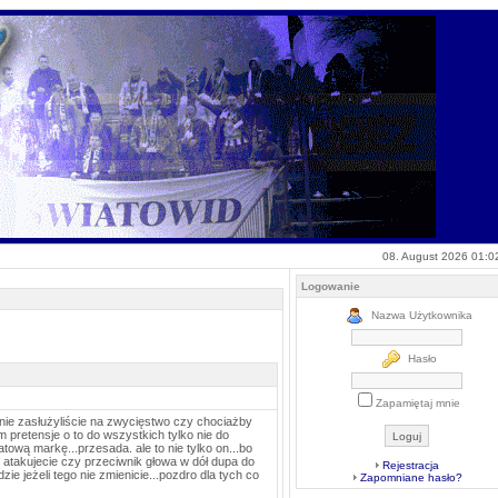
08. August 2026 01:0
Logowanie
Nazwa Użytkownika
Hasło
Zapamiętaj mnie
nie zasłużyliście na zwycięstwo czy chociażby
m pretensje o to do wszystkich tylko nie do
tową markę...przesada. ale to nie tylko on...bo
 wy atakujecie czy przeciwnik głowa w dół dupa do
Rejestracja
dzie jeżeli tego nie zmienicie...pozdro dla tych co
Zapomniane hasło?