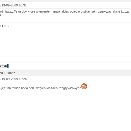
 19-09-2009 10:31
różniasz...Te osoby które wymieniłem maja jakieś pojęcie o piłce..jak rozgrywac akcje itp...a 
...
 ŁOBEZ!!
id II Łobez
 19-09-2009 13:24
ka jest na takich boiskach i w tych klasach rozgrywkowych