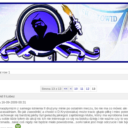
at row 1
Strona 13 z 13
<<
<
10
11
12
13
id II Łobez
 16-09-2009 00:31
raoptymizm z samego istnienia II drużyny minie po ostatnim meczu, bo nie ma co mówic ale 
 uzasadniam. Bo jak zawodnik( a chodzi o D.Krystosiaka) może tracic głupio piłkę i miec pote
zachowuje się bardziej jakby był gwiazdą jakiegoś zajebistego klubu, który ma wyrobiona świa
u sobie idzie tyłem do akcji nic ich nie interesuje co się na boisku dzieję.i nie ważne czy to
...żenada...takie coś nigdy nie będzie miało powodzenia...sorki takie jest moje odczucie i tak bę