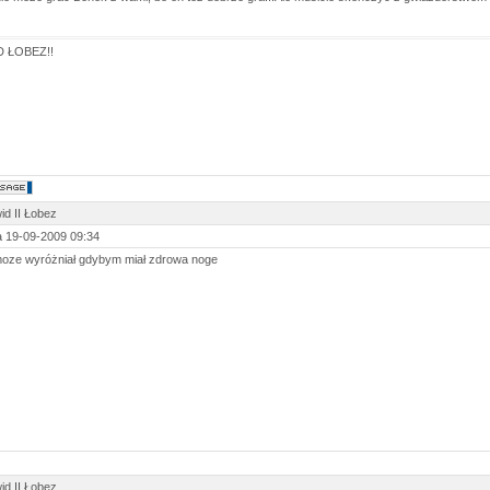
 ŁOBEZ!!
id II Łobez
 19-09-2009 09:34
moze wyróżniał gdybym miał zdrowa noge
id II Łobez