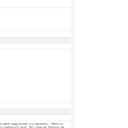
iem jakie mają ksywki czy nazwiska... Wiem że
o niektórych osób...Bo z tego nic dobrego nie