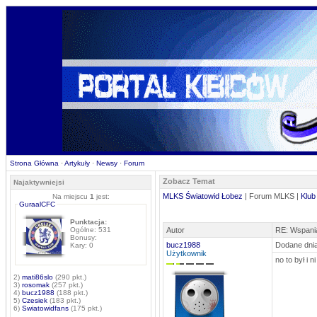
Strona Główna
·
Artykuły
·
Newsy
·
Forum
Zobacz Temat
Najaktywniejsi
MLKS Światowid Łobez
| Forum MLKS |
Klub
Na miejscu
1
jest:
GuraalCFC
Punktacja:
Ogólne: 531
Autor
RE: Wspania
Bonusy:
bucz1988
Dodane dnia
Kary: 0
Użytkownik
no to był i n
2)
mati86slo
(290 pkt.)
3)
rosomak
(257 pkt.)
4)
bucz1988
(188 pkt.)
5)
Czesiek
(183 pkt.)
6)
Swiatowidfans
(175 pkt.)