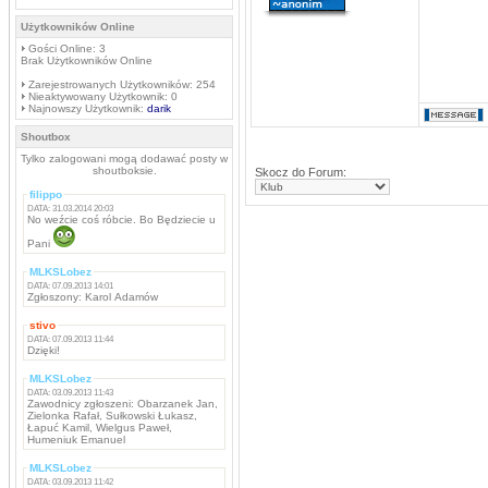
Użytkowników Online
Gości Online: 3
Brak Użytkowników Online
Zarejestrowanych Użytkowników: 254
Nieaktywowany Użytkownik: 0
Najnowszy Użytkownik:
darik
Shoutbox
Tylko zalogowani mogą dodawać posty w
shoutboksie.
Skocz do Forum:
filippo
DATA: 31.03.2014 20:03
No weźcie coś róbcie. Bo Będziecie u
Pani
MLKSLobez
DATA: 07.09.2013 14:01
Zgłoszony: Karol Adamów
stivo
DATA: 07.09.2013 11:44
Dzięki!
MLKSLobez
DATA: 03.09.2013 11:43
Zawodnicy zgłoszeni: Obarzanek Jan,
Zielonka Rafał, Sułkowski Łukasz,
Łapuć Kamil, Wielgus Paweł,
Humeniuk Emanuel
MLKSLobez
DATA: 03.09.2013 11:42