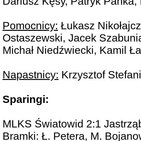
Dariusz Kęsy, Patryk Pańka,
Pomocnicy:
Łukasz Nikołajc
Ostaszewski, Jacek Szabunia
Michał Niedźwiecki, Kamil Ł
Napastnicy:
Krzysztof Stefan
Sparingi:
MLKS Światowid 2:1 Jastrzą
Bramki: Ł. Petera, M. Bojano