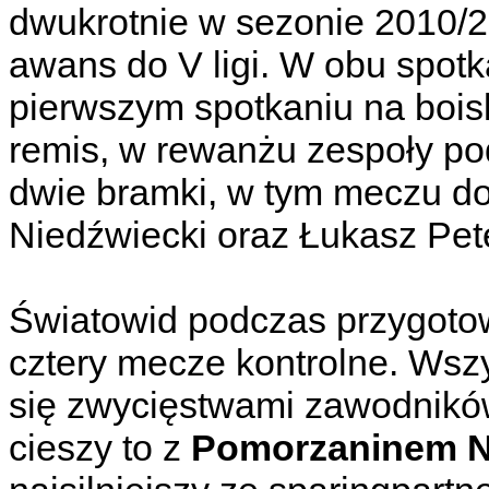
dwukrotnie w sezonie 2010/2
awans do V ligi. W obu spotk
pierwszym spotkaniu na boi
remis, w rewanżu zespoły podz
dwie bramki, w tym meczu do si
Niedźwiecki oraz Łukasz Pet
Światowid podczas przygoto
cztery mecze kontrolne. Wszy
się zwycięstwami zawodników
cieszy to z
Pomorzaninem 