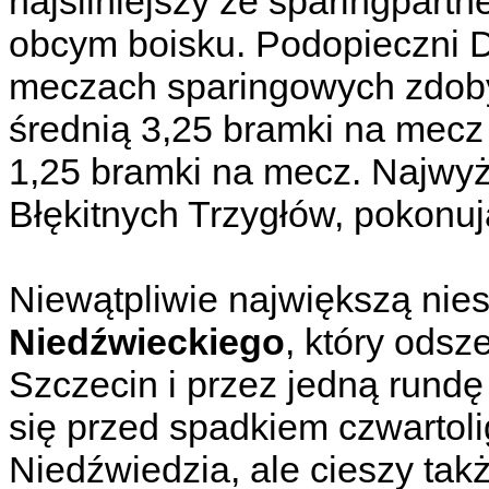
najsilniejszy ze sparingpartn
obcym boisku. Podopieczni 
meczach sparingowych zdobyl
średnią 3,25 bramki na mecz o
1,25 bramki na mecz. Najwyż
Błękitnych Trzygłów, pokonują
Niewątpliwie największą nie
Niedźwieckiego
, który odsz
Szczecin i przez jedną rund
się przed spadkiem czwartol
Niedźwiedzia, ale cieszy tak