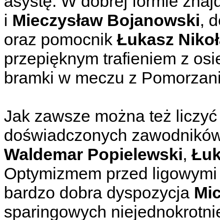
asystę. W dobrej formie znaj
i
Mieczysław Bojanowski
, 
oraz pomocnik
Łukasz Nikoł
przepięknym trafieniem z o
bramki w meczu z Pomorzan
Jak zawsze można też liczyć 
doświadczonych zawodników 
Waldemar Popielewski
,
Łuk
Optymizmem przed ligowymi 
bardzo dobra dyspozycja
Mic
sparingowych niejednokrotni