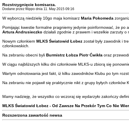
Rozstrzygnięcie komisarza.
Dodane przez filippo dnia 11. May 2015 09:16
W wyborczą niedzielę 10go maja komisarz
Maria Pokomeda
zorgani
Pomijając kwestie formalne pragniemy jedynie poinformować, że po 
Artura Andrusieczko
działali zgodnie z prawem i wszelkie zarzuty 
Nowym członkiem
MLKS Światowid Łobez
został były zawodnik i tr
członkowskich.
Na zebraniu obecni byli
Burmistrz Łobza Piotr Ćwikła
oraz przewodn
W ciągu najbliższych kilku dni członkowie MLKS-u zbiorą się ponown
Wartym odnotowania jest fakt, iż kilku zawodników Klubu po tym roz
Na zebraniu nie pojawił się praktycznie nikt z grupy byłych członków 
Mamy nadzieję, że wszystko co wczoraj się wydarzyło zakończy defini
MLKS Światowid Łobez - Od Zawsze Na Przekór Tym Co Nie Wie
Rozszerzona zawartość newsa