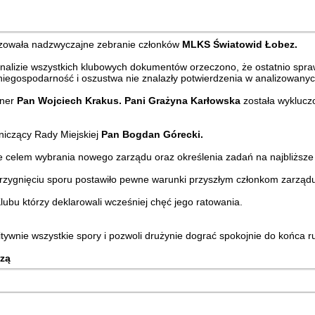
zowała nadzwyczajne zebranie członków
MLKS Światowid Łobez.
analizie wszystkich klubowych dokumentów orzeczono, że ostatnio sp
o niegospodarność i oszustwa nie znalazły potwierdzenia w analizowan
ener
Pan Wojciech Krakus.
Pani Grażyna Karłowska
została wyklucz
iczący Rady Miejskiej
Pan Bogdan Górecki.
ie celem wybrania nowego zarządu oraz określenia zadań na najbliższe
strzygnięciu sporu postawiło pewne warunki przyszłym członkom zarząd
Klubu którzy deklarowali wcześniej chęć jego ratowania.
tywnie wszystkie spory i pozwoli drużynie dograć spokojnie do końca 
rzą