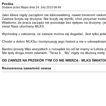
Prośba
Dodane przez filippo dnia 24. July 2015 08:49
Jako kibice nigdy zarządom nie kibicowaliśmy, nawet trenerom niekon
Zawsze liczyła się drużyna. Nie liczyły się wyniki, choć przyznać trzeba
Wiadomo, że praca zarządu nie pozostaje bez wpływu na drużynę i jej w
cierpi Nasz ukochany MLKS.
Wychodzę z założenia, że zawsze można się dogadać. Jest tylko jeden
Chodzi o dobro MLKSu i kontynuację jego historii a nie o udowadnianie
Bardzo proszę Was wszystkich o rozsądek bo od lat mamy w Łobzie pr
Nie tędy droga moim zdaniem. "Teraz k... My" nigdy na dłuższą metę 
OD ZAWSZE NA PRZEKÓR TYM CO NIE WIERZĄ - MLKS ŚWIATO
Rozszerzona zawartość newsa