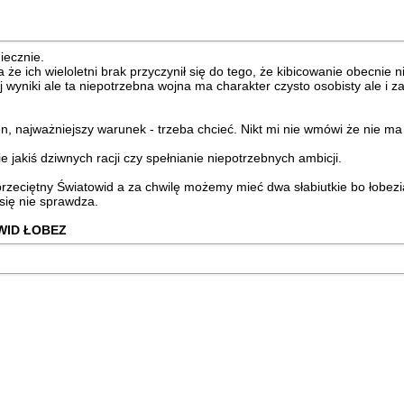
iecznie.
 że ich wieloletni brak przyczynił się do tego, że kibicowanie obecnie ni
yniki ale ta niepotrzebna wojna ma charakter czysto osobisty ale i zaw
, najważniejszy warunek - trzeba chcieć. Nikt mi nie wmówi że nie ma 
 jakiś dziwnych racji czy spełnianie niepotrzebnych ambicji.
zeciętny Światowid a za chwilę możemy mieć dwa słabiutkie bo łobezia
się nie sprawdza.
WID ŁOBEZ