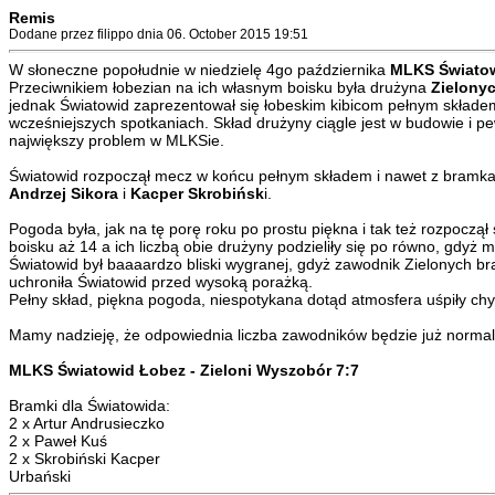
Remis
Dodane przez filippo dnia 06. October 2015 19:51
W słoneczne popołudnie w niedzielę 4go października
MLKS Świato
Przeciwnikiem łobezian na ich własnym boisku była drużyna
Zielony
jednak Światowid zaprezentował się łobeskim kibicom pełnym składem,
wcześniejszych spotkaniach. Skład drużyny ciągle jest w budowie i p
największy problem w MLKSie.
Światowid rozpoczął mecz w końcu pełnym składem i nawet z bramka
Andrzej Sikora
i
Kacper Skrobińsk
i.
Pogoda była, jak na tę porę roku po prostu piękna i tak też rozpoczą
boisku aż 14 a ich liczbą obie drużyny podzieliły się po równo, gdy
Światowid był baaaardzo bliski wygranej, gdyż zawodnik Zielonych b
uchroniła Światowid przed wysoką porażką.
Pełny skład, piękna pogoda, niespotykana dotąd atmosfera uśpiły ch
Mamy nadzieję, że odpowiednia liczba zawodników będzie już normaln
MLKS Światowid Łobez - Zieloni Wyszobór 7:7
Bramki dla Światowida:
2 x Artur Andrusieczko
2 x Paweł Kuś
2 x Skrobiński Kacper
Urbański