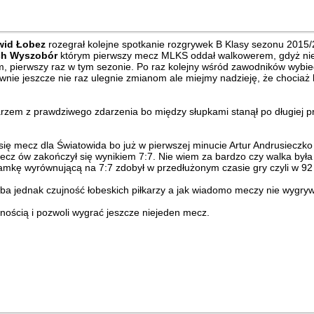
wid Łobez
rozegrał kolejne spotkanie rozgrywek B Klasy sezonu 2015/
ch Wyszobór
którym pierwszy mecz MLKS oddał walkowerem, gdyż nie 
 pierwszy raz w tym sezonie. Po raz kolejny wśród zawodników wybiegli
ewnie jeszcze nie raz ulegnie zmianom ale miejmy nadzieję, że chociaż 
rzem z prawdziwego zdarzenia bo między słupkami stanął po długiej p
ł się mecz dla Światowida bo już w pierwszej minucie Artur Andrusieczk
ż mecz ów zakończył się wynikiem 7:7. Nie wiem za bardzo czy walka był
ramkę wyrównującą na 7:7 zdobył w przedłużonym czasie gry czyli w 9
yba jednak czujność łobeskich piłkarzy a jak wiadomo meczy nie wygry
ością i pozwoli wygrać jeszcze niejeden mecz.