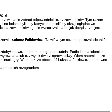
2016.
był w stanie zebrać odpowiedniej liczby zawodników. Tym razem
 na boisko byli tacy których nie mieliśmy okazji oglądać we
liczba zawodników będzie wystarczająca bo jak dotąd z tym jest
rzerwie
Łukasz Falkiewicz
. "Nowi" w tym sezonie pokazali się także
o zdobył pierwszą z bramek tego popołudnia. Padło ich na łobeskim
a wyrównana lub czy wynik ów był sprawiedliwy. Wiem natomiast, że
2 minucie gry. Wiem też, że obecność Łukasza Falkiewicza na pewno
wa przed ich rozegraniem.