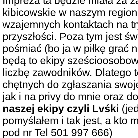
Impreza ta będzie miała za 
kibicowskie w naszym regio
wzajemnych kontaktach na t
przyszłości. Poza tym jest św
pośmiać (bo ja w piłkę grać n
będą to ekipy sześcioosobo
liczbę zawodników. Dlatego 
chętnych do zgłaszania swoje
jak i na privy do mnie oraz 
naszej ekipy czyli Lvśki
(je
pomyślałem i tak jest, a kto 
pod nr Tel 501 997 666)