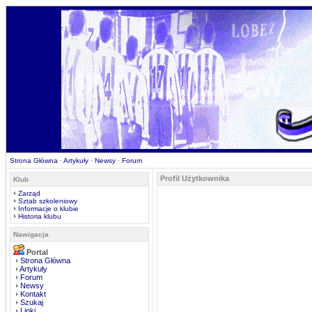
Strona Główna
·
Artykuły
·
Newsy
·
Forum
Profil Użytkownika
Klub
Zarząd
Sztab szkoleniowy
Informacje o klubie
Historia klubu
Nawigacja
Portal
Strona Główna
Artykuły
Forum
Newsy
Kontakt
Szukaj
Linki