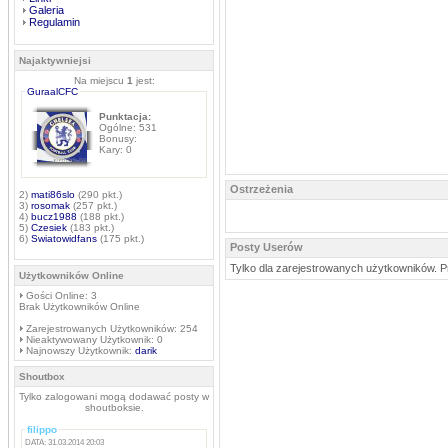
Galeria
Regulamin
Najaktywniejsi
Na miejscu
1
jest:
GuraalCFC
Punktacja:
Ogólne: 531
Bonusy:
Kary: 0
Ostrzeżenia
2)
mati86slo
(290 pkt.)
3)
rosomak
(257 pkt.)
4)
bucz1988
(188 pkt.)
5)
Czesiek
(183 pkt.)
6)
Swiatowidfans
(175 pkt.)
Posty Userów
Tylko dla zarejestrowanych użytkowników. P
Użytkowników Online
Gości Online: 3
Brak Użytkowników Online
Zarejestrowanych Użytkowników: 254
Nieaktywowany Użytkownik: 0
Najnowszy Użytkownik:
darik
Shoutbox
Tylko zalogowani mogą dodawać posty w
shoutboksie.
filippo
DATA: 31.03.2014 20:03