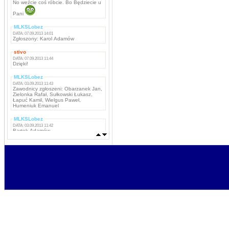
No weźcie coś róbcie. Bo Będziecie u
Pani
MLKSLobez
DATA: 07.09.2013 14:01
Zgłoszony: Karol Adamów
stivo
DATA: 07.09.2013 11:44
Dzięki!
MLKSLobez
DATA: 03.09.2013 11:43
Zawodnicy zgłoszeni: Obarzanek Jan,
Zielonka Rafał, Sułkowski Łukasz,
Łapuć Kamil, Wielgus Paweł,
Humeniuk Emanuel
MLKSLobez
DATA: 03.09.2013 11:42
Bartek Adamów
MLKSLobez
DATA: 03.09.2013 11:42
Marcin Grzywacz, Kamil Iwachniuk,
Krzysztof Stefaniak, Tomasz Rokosz,
Michał Koba, Jacek Szabunia, Patryk
Pańka, Patryk Maciejewski, Mateusz
Ostaszewski,
Napastnicy: Rafał Komar, Remigiusz
Borejszo,
MLKSLobez
DATA: 03.09.2013 11:41
Bramkarze: Deuter Piotr, Tchurz
Michał, Sutyła Krzysztof
Obrońcy: Brona Łukasz, Bartek