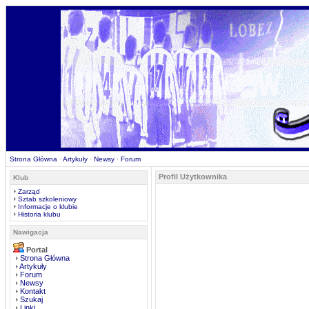
Strona Główna
·
Artykuły
·
Newsy
·
Forum
Profil Użytkownika
Klub
Zarząd
Sztab szkoleniowy
Informacje o klubie
Historia klubu
Nawigacja
Portal
Strona Główna
Artykuły
Forum
Newsy
Kontakt
Szukaj
Linki