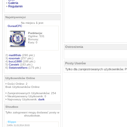
Galeria
Regulamin
Najaktywniejsi
Na miejscu
1
jest:
GuraalCFC
Punktacja:
Ogólne: 531
Bonusy:
Kary: 0
Ostrzeżenia
2)
mati86slo
(290 pkt.)
3)
rosomak
(257 pkt.)
4)
bucz1988
(188 pkt.)
Posty Userów
5)
Czesiek
(183 pkt.)
6)
Swiatowidfans
(175 pkt.)
Tylko dla zarejestrowanych użytkowników. P
Użytkowników Online
Gości Online: 2
Brak Użytkowników Online
Zarejestrowanych Użytkowników: 254
Nieaktywowany Użytkownik: 0
Najnowszy Użytkownik:
darik
Shoutbox
Tylko zalogowani mogą dodawać posty w
shoutboksie.
filippo
DATA: 31.03.2014 20:03