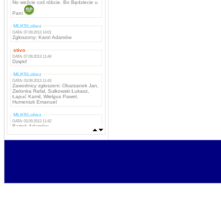
No weźcie coś róbcie. Bo Będziecie u
Pani
MLKSLobez
DATA: 07.09.2013 14:01
Zgłoszony: Karol Adamów
stivo
DATA: 07.09.2013 11:44
Dzięki!
MLKSLobez
DATA: 03.09.2013 11:43
Zawodnicy zgłoszeni: Obarzanek Jan,
Zielonka Rafał, Sułkowski Łukasz,
Łapuć Kamil, Wielgus Paweł,
Humeniuk Emanuel
MLKSLobez
DATA: 03.09.2013 11:42
Bartek Adamów
MLKSLobez
DATA: 03.09.2013 11:42
Marcin Grzywacz, Kamil Iwachniuk,
Krzysztof Stefaniak, Tomasz Rokosz,
Michał Koba, Jacek Szabunia, Patryk
Pańka, Patryk Maciejewski, Mateusz
Ostaszewski,
Napastnicy: Rafał Komar, Remigiusz
Borejszo,
MLKSLobez
DATA: 03.09.2013 11:41
Bramkarze: Deuter Piotr, Tchurz
Michał, Sutyła Krzysztof
Obrońcy: Brona Łukasz, Bartek