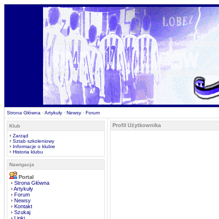
Strona Główna
·
Artykuły
·
Newsy
·
Forum
Profil Użytkownika
Klub
Zarząd
Sztab szkoleniowy
Informacje o klubie
Historia klubu
Nawigacja
Portal
Strona Główna
Artykuły
Forum
Newsy
Kontakt
Szukaj
Linki