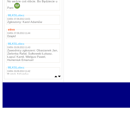
No weźcie coś róbcie. Bo Będziecie u
Pani
MLKSLobez
DATA: 07.09.2013 14:01
Zgłoszony: Karol Adamów
stivo
DATA: 07.09.2013 11:44
Dzięki!
MLKSLobez
DATA: 03.09.2013 11:43
Zawodnicy zgłoszeni: Obarzanek Jan,
Zielonka Rafał, Sułkowski Łukasz,
Łapuć Kamil, Wielgus Paweł,
Humeniuk Emanuel
MLKSLobez
DATA: 03.09.2013 11:42
Bartek Adamów
MLKSLobez
DATA: 03.09.2013 11:42
Marcin Grzywacz, Kamil Iwachniuk,
Krzysztof Stefaniak, Tomasz Rokosz,
Michał Koba, Jacek Szabunia, Patryk
Pańka, Patryk Maciejewski, Mateusz
Ostaszewski,
Napastnicy: Rafał Komar, Remigiusz
Borejszo,
MLKSLobez
DATA: 03.09.2013 11:41
Bramkarze: Deuter Piotr, Tchurz
Michał, Sutyła Krzysztof
Obrońcy: Brona Łukasz, Bartek