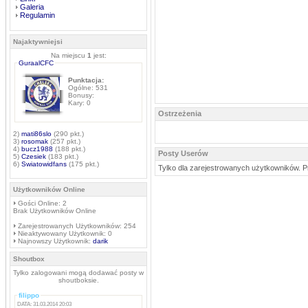
Galeria
Regulamin
Najaktywniejsi
Na miejscu
1
jest:
GuraalCFC
Punktacja:
Ogólne: 531
Bonusy:
Kary: 0
Ostrzeżenia
2)
mati86slo
(290 pkt.)
3)
rosomak
(257 pkt.)
4)
bucz1988
(188 pkt.)
Posty Userów
5)
Czesiek
(183 pkt.)
6)
Swiatowidfans
(175 pkt.)
Tylko dla zarejestrowanych użytkowników. P
Użytkowników Online
Gości Online: 2
Brak Użytkowników Online
Zarejestrowanych Użytkowników: 254
Nieaktywowany Użytkownik: 0
Najnowszy Użytkownik:
darik
Shoutbox
Tylko zalogowani mogą dodawać posty w
shoutboksie.
filippo
DATA: 31.03.2014 20:03