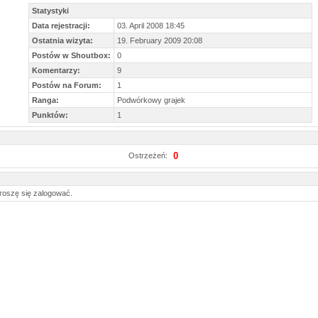
Statystyki
Data rejestracji:
03. April 2008 18:45
Ostatnia wizyta:
19. February 2009 20:08
Postów w Shoutbox:
0
Komentarzy:
9
Postów na Forum:
1
Ranga:
Podwórkowy grajek
Punktów:
1
0
Ostrzeżeń:
roszę się zalogować.