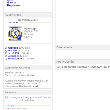
Galeria
Regulamin
Najaktywniejsi
Na miejscu
1
jest:
GuraalCFC
Punktacja:
Ogólne: 531
Bonusy:
Kary: 0
Ostrzeżenia
2)
mati86slo
(290 pkt.)
3)
rosomak
(257 pkt.)
4)
bucz1988
(188 pkt.)
5)
Czesiek
(183 pkt.)
6)
Swiatowidfans
(175 pkt.)
Posty Userów
Tylko dla zarejestrowanych użytkowników. P
Użytkowników Online
Gości Online: 3
Brak Użytkowników Online
Zarejestrowanych Użytkowników: 254
Nieaktywowany Użytkownik: 0
Najnowszy Użytkownik:
darik
Shoutbox
Tylko zalogowani mogą dodawać posty w
shoutboksie.
filippo
DATA: 31.03.2014 20:03