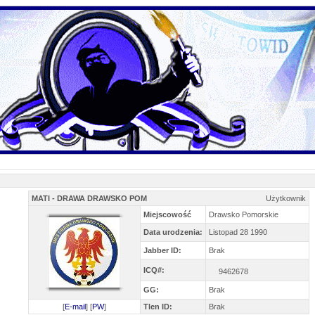
MATI - DRAWA DRAWSKO POM
Użytkownik
Miejscowość
Drawsko Pomorskie
Data urodzenia:
Listopad 28 1990
Jabber ID:
Brak
ICQ#:
9462678
GG:
Brak
[
E-mail
] [
PW
]
Tlen ID:
Brak