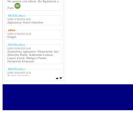
No weźcie coś róbcie. Bo Będziecie u
Pani
MLKSLobez
DATA: 07.09.2013 14:01
Zgłoszony: Karol Adamów
stivo
DATA: 07.09.2013 11:44
Dzięki!
MLKSLobez
DATA: 03.09.2013 11:43
Zawodnicy zgłoszeni: Obarzanek Jan,
Zielonka Rafał, Sułkowski Łukasz,
Łapuć Kamil, Wielgus Paweł,
Humeniuk Emanuel
MLKSLobez
DATA: 03.09.2013 11:42
Bartek Adamów
MLKSLobez
DATA: 03.09.2013 11:42
Marcin Grzywacz, Kamil Iwachniuk,
Krzysztof Stefaniak, Tomasz Rokosz,
Michał Koba, Jacek Szabunia, Patryk
Pańka, Patryk Maciejewski, Mateusz
Ostaszewski,
Napastnicy: Rafał Komar, Remigiusz
Borejszo,
MLKSLobez
DATA: 03.09.2013 11:41
Bramkarze: Deuter Piotr, Tchurz
Michał, Sutyła Krzysztof
Obrońcy: Brona Łukasz, Bartek