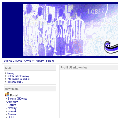
Strona Główna
·
Artykuły
·
Newsy
·
Forum
Profil Użytkownika
Klub
Zarząd
Sztab szkoleniowy
Informacje o klubie
Historia klubu
Nawigacja
Portal
Strona Główna
Artykuły
Forum
Newsy
Kontakt
Szukaj
Linki