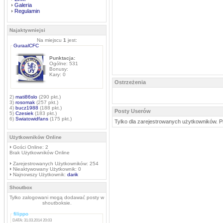
Galeria
Regulamin
Najaktywniejsi
Na miejscu
1
jest:
GuraalCFC
Punktacja:
Ogólne: 531
Bonusy:
Kary: 0
Ostrzeżenia
2)
mati86slo
(290 pkt.)
3)
rosomak
(257 pkt.)
4)
bucz1988
(188 pkt.)
Posty Userów
5)
Czesiek
(183 pkt.)
6)
Swiatowidfans
(175 pkt.)
Tylko dla zarejestrowanych użytkowników. P
Użytkowników Online
Gości Online: 2
Brak Użytkowników Online
Zarejestrowanych Użytkowników: 254
Nieaktywowany Użytkownik: 0
Najnowszy Użytkownik:
darik
Shoutbox
Tylko zalogowani mogą dodawać posty w
shoutboksie.
filippo
DATA: 31.03.2014 20:03