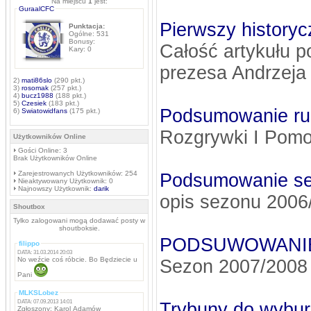
Na miejscu
1
jest:
GuraalCFC
Pierwszy histor
Punktacja:
Ogólne: 531
Bonusy:
Całość artykułu p
Kary: 0
prezesa Andrzeja 
2)
mati86slo
(290 pkt.)
3)
rosomak
(257 pkt.)
4)
bucz1988
(188 pkt.)
5)
Czesiek
(183 pkt.)
Podsumowanie run
6)
Swiatowidfans
(175 pkt.)
Rozgrywki I Pomor
Użytkowników Online
Gości Online: 3
Brak Użytkowników Online
Zarejestrowanych Użytkowników: 254
Podsumowanie se
Nieaktywowany Użytkownik: 0
Najnowszy Użytkownik:
darik
opis sezonu 2006
Shoutbox
Tylko zalogowani mogą dodawać posty w
shoutboksie.
PODSUWOWANI
filippo
DATA: 31.03.2014 20:03
No weźcie coś róbcie. Bo Będziecie u
Sezon 2007/2008
Pani
MLKSLobez
DATA: 07.09.2013 14:01
Trybuny do wybur
Zgłoszony: Karol Adamów