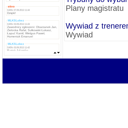
Plany magistratu
stivo
DATA: 07.09.2013 11:44
Dzięki!
MLKSLobez
Wywiad z trenere
DATA: 03.09.2013 11:43
Zawodnicy zgłoszeni: Obarzanek Jan,
Zielonka Rafał, Sułkowski Łukasz,
Wywiad
Łapuć Kamil, Wielgus Paweł,
Humeniuk Emanuel
MLKSLobez
DATA: 03.09.2013 11:42
Bartek Adamów
MLKSLobez
DATA: 03.09.2013 11:42
Marcin Grzywacz, Kamil Iwachniuk,
Krzysztof Stefaniak, Tomasz Rokosz,
Michał Koba, Jacek Szabunia, Patryk
Pańka, Patryk Maciejewski, Mateusz
Ostaszewski,
Napastnicy: Rafał Komar, Remigiusz
Borejszo,
MLKSLobez
DATA: 03.09.2013 11:41
Bramkarze: Deuter Piotr, Tchurz
Michał, Sutyła Krzysztof
Obrońcy: Brona Łukasz, Bartek
Sygnowski, Oskar Szostak, Marcin
Mosiądz, Dawid Mosiądz, Jacek
Bodys, Kęsy Dariusz
Pomocnicy: Łukasz Nikołajczy
stivo
DATA: 16.08.2013 15:47