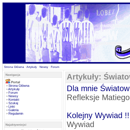
Strona Główna
·
Artykuły
·
Newsy
·
Forum
Artykuły: Świat
Nawigacja
Portal
Strona Główna
Dla mnie Światowi
Artykuły
Forum
Refleksje Matiego
Newsy
Kontakt
Szukaj
Linki
Galeria
Kolejny Wywiad !
Regulamin
Wywiad
Najaktywniejsi