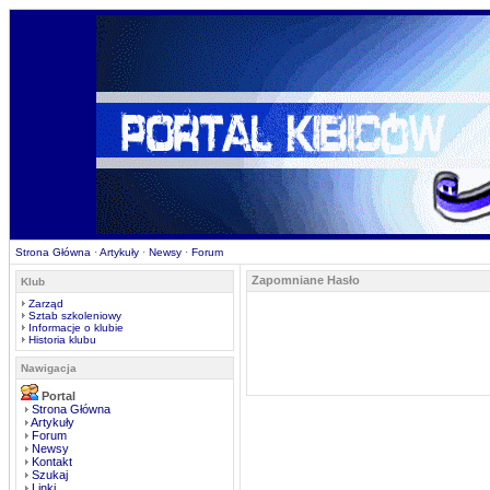
Strona Główna
·
Artykuły
·
Newsy
·
Forum
Zapomniane Hasło
Klub
Zarząd
Sztab szkoleniowy
Informacje o klubie
Historia klubu
Nawigacja
Portal
Strona Główna
Artykuły
Forum
Newsy
Kontakt
Szukaj
Linki