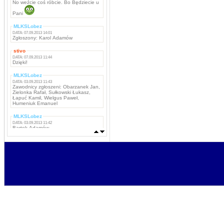
No weźcie coś róbcie. Bo Będziecie u
Pani
MLKSLobez
DATA: 07.09.2013 14:01
Zgłoszony: Karol Adamów
stivo
DATA: 07.09.2013 11:44
Dzięki!
MLKSLobez
DATA: 03.09.2013 11:43
Zawodnicy zgłoszeni: Obarzanek Jan,
Zielonka Rafał, Sułkowski Łukasz,
Łapuć Kamil, Wielgus Paweł,
Humeniuk Emanuel
MLKSLobez
DATA: 03.09.2013 11:42
Bartek Adamów
MLKSLobez
DATA: 03.09.2013 11:42
Marcin Grzywacz, Kamil Iwachniuk,
Krzysztof Stefaniak, Tomasz Rokosz,
Michał Koba, Jacek Szabunia, Patryk
Pańka, Patryk Maciejewski, Mateusz
Ostaszewski,
Napastnicy: Rafał Komar, Remigiusz
Borejszo,
MLKSLobez
DATA: 03.09.2013 11:41
Bramkarze: Deuter Piotr, Tchurz
Michał, Sutyła Krzysztof
Obrońcy: Brona Łukasz, Bartek