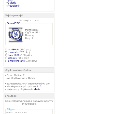
Galeria
Regulamin
Najaktywniejsi
Na miejscu
1
jest:
GuraalCFC
Punktacja:
Ogólne: 531
Bonusy:
Kary: 0
2)
mati86slo
(290 pkt.)
3)
rosomak
(257 pkt.)
4)
bucz1988
(188 pkt.)
5)
Czesiek
(183 pkt.)
6)
Swiatowidfans
(175 pkt.)
Użytkowników Online
Gości Online: 2
Brak Użytkowników Online
Zarejestrowanych Użytkowników: 254
Nieaktywowany Użytkownik: 0
Najnowszy Użytkownik:
darik
Shoutbox
Tylko zalogowani mogą dodawać posty w
shoutboksie.
filippo
DATA: 31.03.2014 20:03