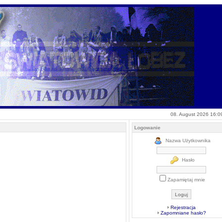
08. August 2026 16:0
Logowanie
Nazwa Użytkownika
Hasło
Zapamiętaj mnie
Rejestracja
Zapomniane hasło?