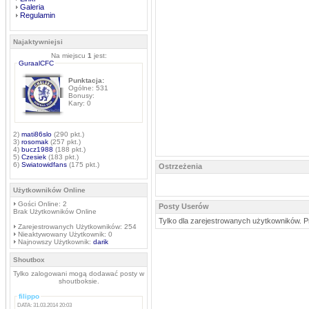
Galeria
Regulamin
Najaktywniejsi
Na miejscu
1
jest:
GuraalCFC
Punktacja:
Ogólne: 531
Bonusy:
Kary: 0
2)
mati86slo
(290 pkt.)
3)
rosomak
(257 pkt.)
4)
bucz1988
(188 pkt.)
5)
Czesiek
(183 pkt.)
6)
Swiatowidfans
(175 pkt.)
Ostrzeżenia
Użytkowników Online
Gości Online: 2
Posty Userów
Brak Użytkowników Online
Tylko dla zarejestrowanych użytkowników. P
Zarejestrowanych Użytkowników: 254
Nieaktywowany Użytkownik: 0
Najnowszy Użytkownik:
darik
Shoutbox
Tylko zalogowani mogą dodawać posty w
shoutboksie.
filippo
DATA: 31.03.2014 20:03