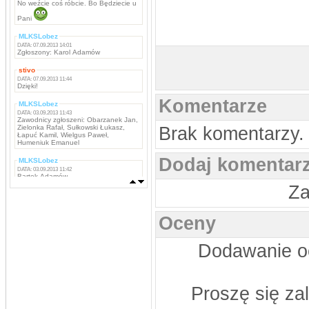
No weźcie coś róbcie. Bo Będziecie u
Pani
MLKSLobez
DATA: 07.09.2013 14:01
Zgłoszony: Karol Adamów
stivo
DATA: 07.09.2013 11:44
Dzięki!
Komentarze
MLKSLobez
DATA: 03.09.2013 11:43
Zawodnicy zgłoszeni: Obarzanek Jan,
Zielonka Rafał, Sułkowski Łukasz,
Brak komentarzy.
Łapuć Kamil, Wielgus Paweł,
Humeniuk Emanuel
Dodaj komentar
MLKSLobez
DATA: 03.09.2013 11:42
Bartek Adamów
Za
MLKSLobez
DATA: 03.09.2013 11:42
Marcin Grzywacz, Kamil Iwachniuk,
Oceny
Krzysztof Stefaniak, Tomasz Rokosz,
Michał Koba, Jacek Szabunia, Patryk
Pańka, Patryk Maciejewski, Mateusz
Ostaszewski,
Dodawanie oc
Napastnicy: Rafał Komar, Remigiusz
Borejszo,
MLKSLobez
DATA: 03.09.2013 11:41
Proszę się za
Bramkarze: Deuter Piotr, Tchurz
Michał, Sutyła Krzysztof
Obrońcy: Brona Łukasz, Bartek