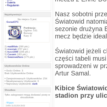
Galeria
Regulamin
Nasz sobotni prze
Najaktywniejsi
Na miejscu
1
jest:
Światowid natomia
GuraalCFC
sezonie drużyna E
Punktacja:
Ogólne: 531
Bonusy:
mecz będzie idea
Kary: 0
2)
mati86slo
(290 pkt.)
Światowid jeżeli 
3)
rosomak
(257 pkt.)
4)
bucz1988
(188 pkt.)
5)
Czesiek
(183 pkt.)
części tabeli mu
6)
Swiatowidfans
(175 pkt.)
sprowadzeni w pr
Użytkowników Online
Gości Online: 3
Artur Samal.
Brak Użytkowników Online
Zarejestrowanych Użytkowników: 254
Nieaktywowany Użytkownik: 0
Najnowszy Użytkownik:
darik
Kibice Światowi
Shoutbox
stadion przy uli
Tylko zalogowani mogą dodawać posty w
shoutboksie.
filippo
DATA: 31.03.2014 20:03