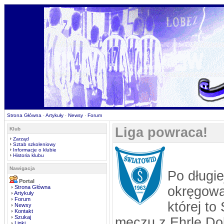
Strona Główna
·
Artykuły
·
Newsy
·
Forum
Liga powraca!
Klub
Zarząd
Sztab szkoleniowy
Informacje o klubie
Historia klubu
Nawigacja
Po długie
Portal
Strona Główna
okręgowa
Artykuły
Forum
której to
Newsy
Kontakt
Szukaj
meczu z Ehrle Do
Linki