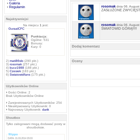
Galeria
rosomak
dnia 06. Augus
Regulamin
ZASŁUŻONE ZWYCIĘSTWO:
Najaktywniejsi
rosomak
dnia 06. Augus
Na miejscu
1
jest:
ŚWIATOWID GÓRĄ!!!!!
GuraalCFC
Punktacja:
Ogólne: 531
Bonusy:
Dodaj komentarz
Kary: 0
2)
mati86slo
(290 pkt.)
Oceny
3)
rosomak
(257 pkt.)
4)
bucz1988
(188 pkt.)
5)
Czesiek
(183 pkt.)
6)
Swiatowidfans
(175 pkt.)
Użytkowników Online
Gości Online: 2
Brak Użytkowników Online
Zarejestrowanych Użytkowników: 254
Nieaktywowany Użytkownik: 0
Najnowszy Użytkownik:
darik
Shoutbox
Tylko zalogowani mogą dodawać posty w
shoutboksie.
filippo
DATA: 31.03.2014 20:03