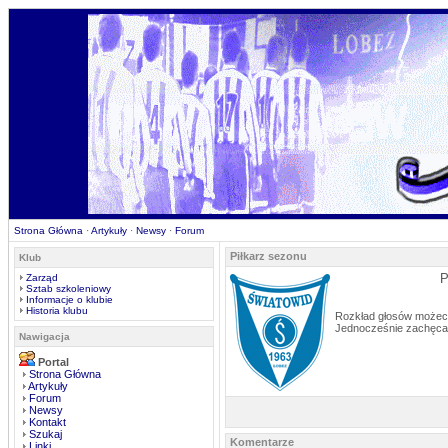
Strona Główna
·
Artykuły
·
Newsy
·
Forum
Piłkarz sezonu
Klub
P
Zarząd
Sztab szkoleniowy
Informacje o klubie
Historia klubu
Rozkład głosów możeci
Jednocześnie zachęcam
Nawigacja
Portal
Strona Główna
Artykuły
Forum
Newsy
Kontakt
Szukaj
Komentarze
Linki