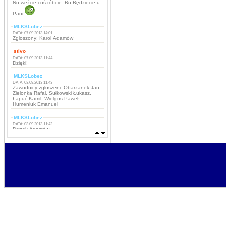
No weźcie coś róbcie. Bo Będziecie u
Pani
MLKSLobez
DATA: 07.09.2013 14:01
Zgłoszony: Karol Adamów
stivo
DATA: 07.09.2013 11:44
Dzięki!
MLKSLobez
DATA: 03.09.2013 11:43
Zawodnicy zgłoszeni: Obarzanek Jan,
Zielonka Rafał, Sułkowski Łukasz,
Łapuć Kamil, Wielgus Paweł,
Humeniuk Emanuel
MLKSLobez
DATA: 03.09.2013 11:42
Bartek Adamów
MLKSLobez
DATA: 03.09.2013 11:42
Marcin Grzywacz, Kamil Iwachniuk,
Krzysztof Stefaniak, Tomasz Rokosz,
Michał Koba, Jacek Szabunia, Patryk
Pańka, Patryk Maciejewski, Mateusz
Ostaszewski,
Napastnicy: Rafał Komar, Remigiusz
Borejszo,
MLKSLobez
DATA: 03.09.2013 11:41
Bramkarze: Deuter Piotr, Tchurz
Michał, Sutyła Krzysztof
Obrońcy: Brona Łukasz, Bartek