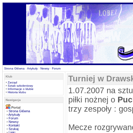
Strona Główna
·
Artykuły
·
Newsy
·
Forum
Turniej w Draw
Klub
Zarząd
Sztab szkoleniowy
1.07.2007 na szt
Informacje o klubie
Historia klubu
piłki nożnej o
Puc
Nawigacja
trzy zespoły : go
Portal
Strona Główna
Artykuły
Forum
Newsy
Mecze rozgrywano
Kontakt
Szukaj
Linki