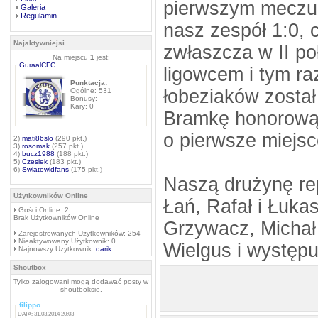
pierwszym meczu 
Galeria
Regulamin
nasz zespół 1:0, 
Najaktywniejsi
zwłaszcza w II p
Na miejscu
1
jest:
GuraalCFC
ligowcem i tym ra
Punktacja:
łobeziaków został 
Ogólne: 531
Bonusy:
Kary: 0
Bramkę honorową 
o pierwsze miejsc
2)
mati86slo
(290 pkt.)
3)
rosomak
(257 pkt.)
4)
bucz1988
(188 pkt.)
5)
Czesiek
(183 pkt.)
6)
Swiatowidfans
(175 pkt.)
Naszą drużynę rep
Użytkowników Online
Łań, Rafał i Łuka
Gości Online: 2
Brak Użytkowników Online
Grzywacz, Michał
Zarejestrowanych Użytkowników: 254
Nieaktywowany Użytkownik: 0
Wielgus i występu
Najnowszy Użytkownik:
darik
Shoutbox
Tylko zalogowani mogą dodawać posty w
shoutboksie.
filippo
DATA: 31.03.2014 20:03