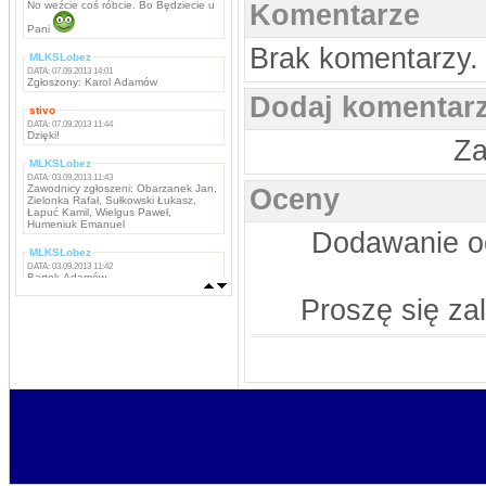
No weźcie coś róbcie. Bo Będziecie u
Komentarze
Pani
Brak komentarzy.
MLKSLobez
DATA: 07.09.2013 14:01
Zgłoszony: Karol Adamów
Dodaj komentar
stivo
DATA: 07.09.2013 11:44
Dzięki!
Za
MLKSLobez
DATA: 03.09.2013 11:43
Zawodnicy zgłoszeni: Obarzanek Jan,
Oceny
Zielonka Rafał, Sułkowski Łukasz,
Łapuć Kamil, Wielgus Paweł,
Humeniuk Emanuel
Dodawanie oc
MLKSLobez
DATA: 03.09.2013 11:42
Bartek Adamów
Proszę się za
MLKSLobez
DATA: 03.09.2013 11:42
Marcin Grzywacz, Kamil Iwachniuk,
Krzysztof Stefaniak, Tomasz Rokosz,
Michał Koba, Jacek Szabunia, Patryk
Pańka, Patryk Maciejewski, Mateusz
Ostaszewski,
Napastnicy: Rafał Komar, Remigiusz
Borejszo,
MLKSLobez
DATA: 03.09.2013 11:41
Bramkarze: Deuter Piotr, Tchurz
Michał, Sutyła Krzysztof
Obrońcy: Brona Łukasz, Bartek