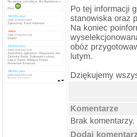
No weźcie coś róbcie. Bo Będziecie u
Po tej informacji
Pani
stanowiska oraz p
MLKSLobez
DATA: 07.09.2013 14:01
Zgłoszony: Karol Adamów
Na koniec poinfor
stivo
wyselekcjonowana 
DATA: 07.09.2013 11:44
Dzięki!
obóz przygotowaw
MLKSLobez
DATA: 03.09.2013 11:43
Zawodnicy zgłoszeni: Obarzanek Jan,
lutym.
Zielonka Rafał, Sułkowski Łukasz,
Łapuć Kamil, Wielgus Paweł,
Humeniuk Emanuel
MLKSLobez
Dziękujemy wszys
DATA: 03.09.2013 11:42
Bartek Adamów
MLKSLobez
DATA: 03.09.2013 11:42
Marcin Grzywacz, Kamil Iwachniuk,
Krzysztof Stefaniak, Tomasz Rokosz,
Michał Koba, Jacek Szabunia, Patryk
Pańka, Patryk Maciejewski, Mateusz
Komentarze
Ostaszewski,
Napastnicy: Rafał Komar, Remigiusz
Borejszo,
Brak komentarzy.
MLKSLobez
DATA: 03.09.2013 11:41
Bramkarze: Deuter Piotr, Tchurz
Michał, Sutyła Krzysztof
Dodaj komentar
Obrońcy: Brona Łukasz, Bartek