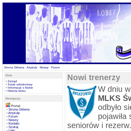
Strona Główna
·
Artykuły
·
Newsy
·
Forum
Nowi trenerzy
Klub
Zarząd
Sztab szkoleniowy
W dniu w
Informacje o klubie
Historia klubu
MLKS Św
Nawigacja
odbyło s
Portal
Strona Główna
Artykuły
pojawiła
Forum
Newsy
seniorów i rezerw
Kontakt
Szukaj
Linki