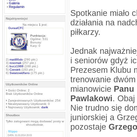
Galeria
Regulamin
Spotkanie miało c
Najaktywniejsi
działania na nadc
Na miejscu
1
jest:
GuraalCFC
piłkarzy.
Punktacja:
Ogólne: 531
Bonusy:
Kary: 0
Jednak najważniej
i seniorów gdyż 
2)
mati86slo
(290 pkt.)
3)
rosomak
(257 pkt.)
4)
bucz1988
(188 pkt.)
Prezesem Klubu m
5)
Czesiek
(183 pkt.)
6)
Swiatowidfans
(175 pkt.)
trenowanie dwóm 
Użytkowników Online
mianowicie
Panu 
Gości Online: 2
Brak Użytkowników Online
Pawlakowi
. Obaj
Zarejestrowanych Użytkowników: 254
Nieaktywowany Użytkownik: 0
Nie trudno się do
Najnowszy Użytkownik:
darik
juniorskiej a Grz
Shoutbox
Tylko zalogowani mogą dodawać posty w
pozostaje
Grzego
shoutboksie.
filippo
DATA: 31.03.2014 20:03