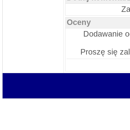
Sygnowski, Oskar Szostak, Marcin
Mosiądz, Dawid Mosiądz, Jacek
Za
Bodys, Kęsy Dariusz
Pomocnicy: Łukasz Nikołajczy
stivo
Oceny
DATA: 16.08.2013 15:47
Byłby ktoś w stanie przesłać aktualny
skład na ten sezon?
Dodawanie oc
stivo
DATA: 03.08.2013 22:52
Niebawem pewne usprawnienia
Proszę się za
MLKSLobez
DATA: 24.06.2013 15:20
Pańka 2, Niedźwiecki 1
MLKSLobez
DATA: 13.06.2013 22:42
Mam nadzieje że jest ok bo nie bardzo
wiem kto trafiał z Mierzynem, na
pewno Komar jedną i tak wychodzi że
ma 10
stivo
DATA: 12.06.2013 23:37
Dzięx
MLKSLobez
DATA: 12.06.2013 11:49
te dwie bramki z ?? to Komar
rosomak
DATA: 30.12.2012 22:37
zastępujący co roczny mecz
kawalerów i żonatych)