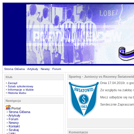
Strona Główna
·
Artykuły
·
Newsy
·
Forum
Sparing - Juniorzy vs Rezerwy Światowi
Klub
Dnia 17.04.2010r. o go
Zarząd
Sztab szkoleniowy
Informacje o klubie
Ze względu na żałobę 
Historia klubu
Mecz odbędzie się na b
Nawigacja
Serdecznie Zapraszamy
Portal
Strona Główna
Artykuły
Forum
Newsy
Kontakt
Szukaj
Komentarze
Linki