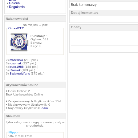
Galeria
Brak komentarzy.
Regulamin
Dodaj komentarz
Najaktywniejsi
Na miejscu
1
jest:
Oceny
GuraalCFC
Punktacja:
Ogólne: 531
Bonusy:
Kary: 0
2)
mati86slo
(290 pkt.)
3)
rosomak
(257 pkt.)
4)
bucz1988
(188 pkt.)
5)
Czesiek
(183 pkt.)
6)
Swiatowidfans
(175 pkt.)
Użytkowników Online
Gości Online: 2
Brak Użytkowników Online
Zarejestrowanych Użytkowników: 254
Nieaktywowany Użytkownik: 0
Najnowszy Użytkownik:
darik
Shoutbox
Tylko zalogowani mogą dodawać posty w
shoutboksie.
filippo
DATA: 31.03.2014 20:03