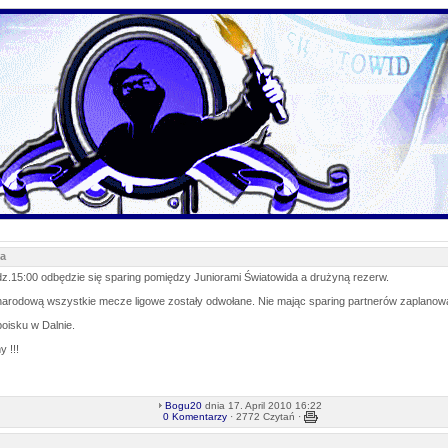
da
dz.15:00 odbędzie się sparing pomiędzy Juniorami Światowida a drużyną rezerw.
narodową wszystkie mecze ligowe zostały odwołane. Nie mając sparing partnerów zaplanow
oisku w Dalnie.
 !!!
Bogu20
dnia 17. April 2010 16:22
0 Komentarzy
· 2772 Czytań ·