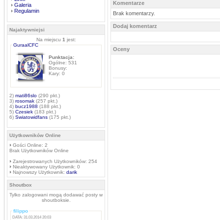
Komentarze
Galeria
Regulamin
Brak komentarzy.
Dodaj komentarz
Najaktywniejsi
Na miejscu
1
jest:
GuraalCFC
Oceny
Punktacja:
Ogólne: 531
Bonusy:
Kary: 0
2)
mati86slo
(290 pkt.)
3)
rosomak
(257 pkt.)
4)
bucz1988
(188 pkt.)
5)
Czesiek
(183 pkt.)
6)
Swiatowidfans
(175 pkt.)
Użytkowników Online
Gości Online: 2
Brak Użytkowników Online
Zarejestrowanych Użytkowników: 254
Nieaktywowany Użytkownik: 0
Najnowszy Użytkownik:
darik
Shoutbox
Tylko zalogowani mogą dodawać posty w
shoutboksie.
filippo
DATA: 31.03.2014 20:03