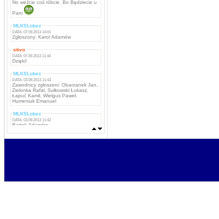
No weźcie coś róbcie. Bo Będziecie u
Pani
MLKSLobez
DATA: 07.09.2013 14:01
Zgłoszony: Karol Adamów
stivo
DATA: 07.09.2013 11:44
Dzięki!
MLKSLobez
DATA: 03.09.2013 11:43
Zawodnicy zgłoszeni: Obarzanek Jan,
Zielonka Rafał, Sułkowski Łukasz,
Łapuć Kamil, Wielgus Paweł,
Humeniuk Emanuel
MLKSLobez
DATA: 03.09.2013 11:42
Bartek Adamów
MLKSLobez
DATA: 03.09.2013 11:42
Marcin Grzywacz, Kamil Iwachniuk,
Krzysztof Stefaniak, Tomasz Rokosz,
Michał Koba, Jacek Szabunia, Patryk
Pańka, Patryk Maciejewski, Mateusz
Ostaszewski,
Napastnicy: Rafał Komar, Remigiusz
Borejszo,
MLKSLobez
DATA: 03.09.2013 11:41
Bramkarze: Deuter Piotr, Tchurz
Michał, Sutyła Krzysztof
Obrońcy: Brona Łukasz, Bartek