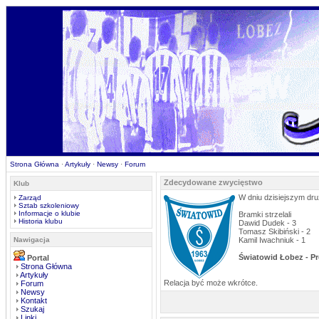
Strona Główna
·
Artykuły
·
Newsy
·
Forum
Zdecydowane zwycięstwo
Klub
W dniu dzisiejszym dr
Zarząd
Sztab szkoleniowy
Informacje o klubie
Bramki strzelali
Historia klubu
Dawid Dudek - 3
Tomasz Skibiński - 2
Nawigacja
Kamil Iwachniuk - 1
Światowid Łobez - P
Portal
Strona Główna
Artykuły
Relacja być może wkrótce.
Forum
Newsy
Kontakt
Szukaj
Linki