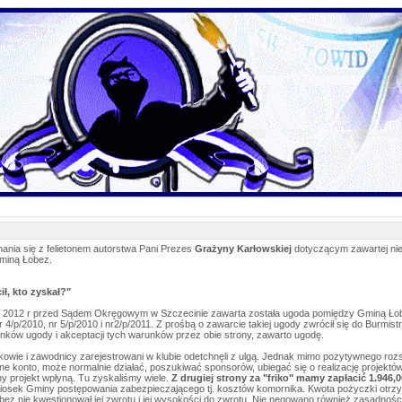
nia się z felietonem autorstwa Pani Prezes
Grażyny Karłowskiej
dotyczącym zawartej ni
miną Łobez.
cił, kto zyskał?"
ka 2012 r przed Sądem Okręgowym w Szczecinie zawarta została ugoda pomiędzy Gminą Ł
r 4/p/2010, nr 5/p/2010 i nr2/p/2011. Z prośbą o zawarcie takiej ugody zwrócił się do Burm
nków ugody i akceptacji tych warunków przez obie strony, zawarto ugodę.
owie i zawodnicy zarejestrowani w klubie odetchnęli z ulgą. Jednak mimo pozytywnego rozs
ne konto, może normalnie działać, poszukiwać sponsorów, ubiegać się o realizację projektów 
y projekt wpłyną. Tu zyskaliśmy wiele.
Z drugiej strony za "friko" mamy zapłacić 1.946,0
osek Gminy postępowania zabezpieczającego tj. kosztów komornika. Kwota pożyczki otrzyman
z nie kwestionował jej zwrotu i jej wysokości do zwrotu. Nie negowano również zasadności j