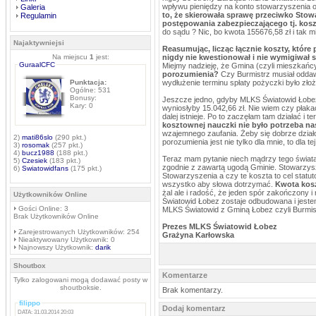
wpływu pieniędzy na konto stowarzyszenia
Galeria
to, że skierowała sprawę przeciwko Stow
Regulamin
postępowania zabezpieczającego tj. kosz
do sądu ? Nic, bo kwota 155676,58 zł i tak mi
Najaktywniejsi
Reasumując, licząc łącznie koszty, które p
Na miejscu
1
jest:
nigdy nie kwestionował i nie wymigiwał s
GuraalCFC
Miejmy nadzieję, że Gmina (czyli mieszkańcy
porozumienia?
Czy Burmistrz musiał oddaw
Punktacja:
wydłużenie terminu spłaty pożyczki było zł
Ogólne: 531
Bonusy:
Jeszcze jedno, gdyby MLKS Światowid Łobez n
Kary: 0
wyniosłyby 15.042,66 zł. Nie wiem czy płakać
dalej istnieje. Po to zaczęłam tam działać i 
kosztownej nauczki nie było potrzeba na
wzajemnego zaufania. Żeby się dobrze działo
2)
mati86slo
(290 pkt.)
porozumienia jest nie tylko dla mnie, to dla
3)
rosomak
(257 pkt.)
4)
bucz1988
(188 pkt.)
Teraz mam pytanie niech mądrzy tego świata 
5)
Czesiek
(183 pkt.)
zgodnie z zawartą ugodą Gminie. Stowarzysz
6)
Swiatowidfans
(175 pkt.)
Stowarzyszenia a czy te koszta to cel statut
wszystko aby słowa dotrzymać.
Kwota kosz
żal ale i radość, że jeden spór zakończony i
Użytkowników Online
Światowid Łobez zostaje odbudowana i jest
Gości Online: 3
MLKS Światowid z Gminą Łobez czyli Burmis
Brak Użytkowników Online
Prezes MLKS Światowid Łobez
Zarejestrowanych Użytkowników: 254
Grażyna Karłowska
Nieaktywowany Użytkownik: 0
Najnowszy Użytkownik:
darik
Shoutbox
Komentarze
Tylko zalogowani mogą dodawać posty w
shoutboksie.
Brak komentarzy.
filippo
Dodaj komentarz
DATA: 31.03.2014 20:03