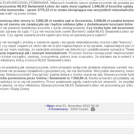
 od EUROREGIONU POMERANIA. Własnych środków nasze stowarzyszenie nie posiada po co
arzyszeniu MLKS Światowid Łobez do sądu musi zapłacić 1.946,00 zł kosztów opłaty 
tów komornika - razem 3775,33 zł to strata obciążająca nas wszystkich mieszkańcó
ała trafić na konto Gminy.
oniosą obie strony to 3.892,00 zł zarabia sąd w Szczecinie, 3.658,66 zł zarabia komorn
ię od zwrotu nie zwiększyła się i będzie oddana tylko z dodatkowymi kosztami które
) nie poniesie dodatkowo kosztów z tytułu obsługi prawnej.
Czy trzeba było tak kosztown
ać sprawę do sądu ? Czy nie można było zanim Burmistrz oddał MLKS Światowid Łobez do 
ożone. Czy ugoda zawarta przed sądem jest inną od spisanej poza sądem?
ie wystąpił z prośbą o zawarcie ugody i tej ugody niepodpisanoby, koszta całej "imprezy", b
 czy tupać nogami ze złości ale nie to jest najważniejsze w tej sprawie, najważniejsze jest ż
teraz już mam nadzieję, że spokojnie postaram się dokończyć ustabilizowanie sytuacji w "Świa
szej organizacji jak i naszym mieszkańcom
. Przecież można rozwiązywać nieporozumien
 trzeba rozsądku, spokoju, zrozumienia, pokory oraz szacunku. Ja starałam się to wnieść w
 tej młodzieży którą zrzesza MLKS Światowid Łobez.
mi powiedzą jak stowarzyszenie, które prowadzi wyłącznie działania statutowe zarobić ma 
enie nie prowadzi działalności gospodarczej, nie ma dochodów. Wszystkie darowizny, kwes
owy Stowarzyszenia? Zarząd bez żadnej dotacji z Gminy starał się aby Stowarzyszenie funkcjo
tów poniesiona przez Gminę i Światowid to 7.550,66 zł.
Kwota ta bardzo przydałaby si
 nadziej,a że to się nie powtórzy. Przez podpisanie ugody zaiskrzyła też pewność, że współ
em pewna, że losy młodzieży Stowarzyszenia MLKS Światowid Łobez nie pozostaną już tylk
trzem i Radą Gminy.
filippo
dnia 01. November 2012 00:33
0 Komentarzy
· 3356 Czytań ·