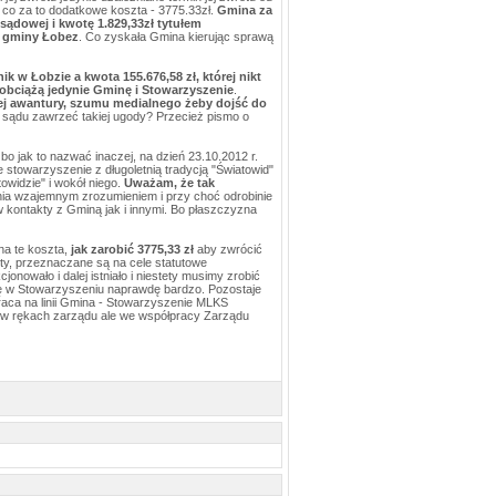
 za to dodatkowe koszta - 3775.33zł.
Gmina za
sądowej i kwotę 1.829,33zł tytułem
w gminy Łobez
. Co zyskała Gmina kierując sprawą
ik w Łobzie a kwota 155.676,58 zł, której nikt
 obciążą jedynie Gminę i Stowarzyszenie
.
ej awantury, szumu medialnego żeby dojść do
sądu zawrzeć takiej ugody? Przecież pismo o
o jak to nazwać inaczej, na dzień 23.10.2012 r.
e stowarzyszenie z długoletnią tradycją "Światowid"
towidzie" i wokół niego.
Uważam, że tak
ia wzajemnym zrozumieniem i przy choć odrobinie
 kontakty z Gminą jak i innymi. Bo płaszczyzna
na te koszta,
jak zarobić 3775,33 zł
aby zwrócić
ty, przeznaczane są na cele statutowe
nowało i dalej istniało i niestety musimy zrobić
ę w Stowarzyszeniu naprawdę bardzo. Pozostaje
praca na linii Gmina - Stowarzyszenie MLKS
o w rękach zarządu ale we współpracy Zarządu