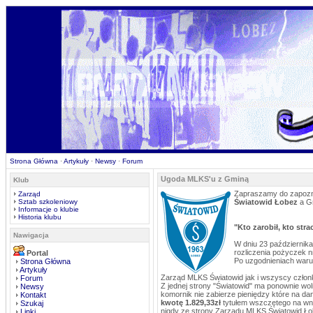
Strona Główna
·
Artykuły
·
Newsy
·
Forum
Ugoda MLKS'u z Gminą
Klub
Zapraszamy do zapozna
Zarząd
Sztab szkoleniowy
Światowid Łobez
a G
Informacje o klubie
Historia klubu
"Kto zarobił, kto stra
Nawigacja
W dniu 23 październi
rozliczenia pożyczek n
Portal
Po uzgodnieniach waru
Strona Główna
Artykuły
Zarząd MLKS Światowid jak i wszyscy członk
Forum
Z jednej strony "Światowid" ma ponownie wol
Newsy
komornik nie zabierze pieniędzy które na dan
Kontakt
kwotę 1.829,33zł
tytułem wszczętego na wni
Szukaj
nigdy ze strony Zarządu MLKS Światowid Łobe
Linki