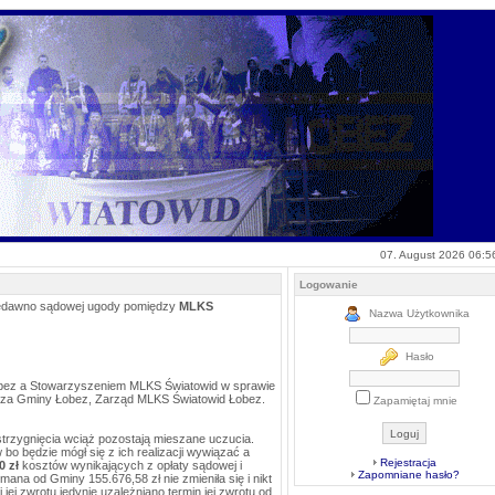
07. August 2026 06:5
Logowanie
edawno sądowej ugody pomiędzy
MLKS
Nazwa Użytkownika
Hasło
obez a Stowarzyszeniem MLKS Światowid w sprawie
istrza Gminy Łobez, Zarząd MLKS Światowid Łobez.
Zapamiętaj mnie
trzygnięcia wciąż pozostają mieszane uczucia.
bo będzie mógł się z ich realizacji wywiązać a
Rejestracja
0 zł
kosztów wynikających z opłaty sądowej i
Zapomniane hasło?
a od Gminy 155.676,58 zł nie zmieniła się i nikt
ej zwrotu jedynie uzależniano termin jej zwrotu od