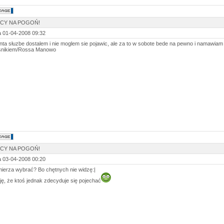
SCY NA POGOŃ!
 01-04-2008 09:32
nta słuzbe dostalem i nie moglem sie pojawic, ale za to w sobote bede na pewno i namawia
snikiem/Rossa Manowo
SCY NA POGOŃ!
 03-04-2008 00:20
mierza wybrać? Bo chętnych nie widzę:|
ę, że ktoś jednak zdecyduje się pojechać