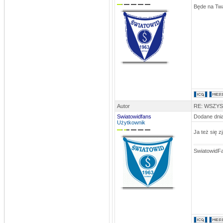
Będe na Tw
Autor
RE: WSZY
Swiatowidfans
Dodane dnia
Użytkownik
Ja też się z
SwiatowidF