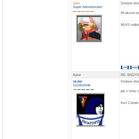
Mam nadzieje że jest ok bo nie bardzo
stivo
Dodane dnia
wiem kto trafiał z Mierzynem, na
Super Administrator
pewno Komar jedną i tak wychodzi że
ma 10
Mi akurat w
stivo
DATA: 12.06.2013 23:37
MLKS najlep
Dzięx
MLKSLobez
DATA: 12.06.2013 11:49
te dwie bramki z ?? to Komar
rosomak
DATA: 30.12.2012 22:37
zastępujący co roczny mecz
kawalerów i żonatych)
rosomak
DATA: 30.12.2012 22:36
Autor
RE: WSZY
a tak w ogóle...jest ten turniej
noworoczny dla wszystkich??na hali
skuter
Dodane dnia
1stycznia)
Użytkownik
rosomak
jak o mnie 
DATA: 30.12.2012 22:34
Nic tylko trzymać kciuki aby trener
dostał się do 24kandydatów na
Kurt Cobain
sportowca roku,na ligowcu jest jego
kandydatura))Pozdro dla
odwiedzających i najlepszego w
nowym roku)
stivo
DATA: 30.10.2012 18:49
No to chyba SpamBoty mamy z głowy