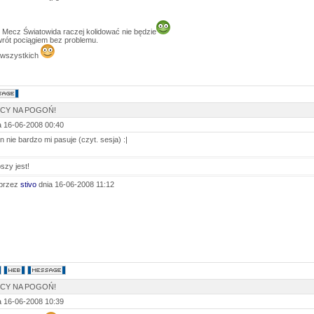
Mecz Światowida raczej kolidować nie będzie
wrót pociągiem bez problemu.
wszystkich
SCY NA POGOŃ!
 16-06-2008 00:40
n nie bardzo mi pasuje (czyt. sesja) :|
szy jest!
przez
stivo
dnia 16-06-2008 11:12
SCY NA POGOŃ!
 16-06-2008 10:39