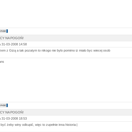
SCY NA POGOŃ!
 31-03-2008 14:58
zem z Gizą a tak pozatym to nikogo nie bylo pomimo iz mialo byc wiecej osob
ans
SCY NA POGOŃ!
 31-03-2008 18:53
być żeby winy odkupić, więc to zupełnie inna historia:|