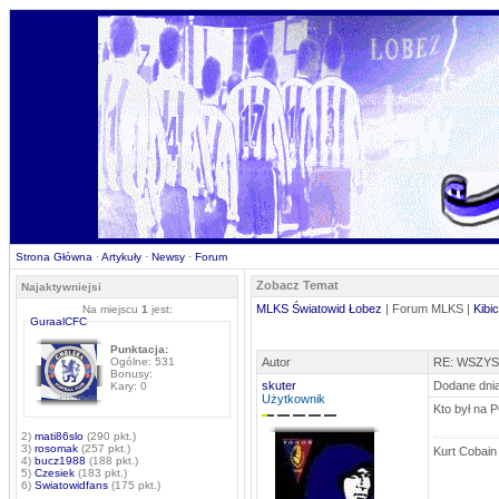
Strona Główna
·
Artykuły
·
Newsy
·
Forum
Zobacz Temat
Najaktywniejsi
MLKS Światowid Łobez
| Forum MLKS |
Kibi
Na miejscu
1
jest:
GuraalCFC
Punktacja:
Ogólne: 531
Autor
RE: WSZY
Bonusy:
skuter
Dodane dnia
Kary: 0
Użytkownik
Kto był na
2)
mati86slo
(290 pkt.)
3)
rosomak
(257 pkt.)
Kurt Cobain
4)
bucz1988
(188 pkt.)
5)
Czesiek
(183 pkt.)
6)
Swiatowidfans
(175 pkt.)