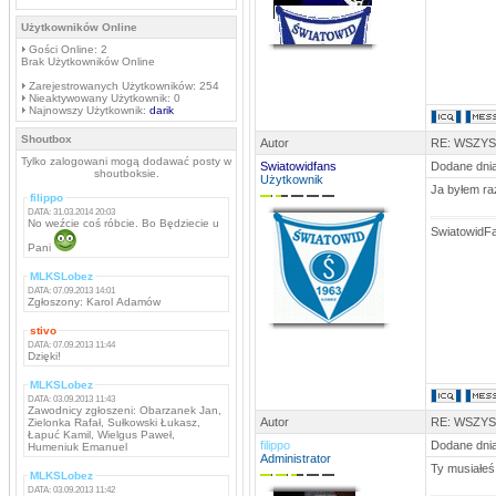
Użytkowników Online
Gości Online: 2
Brak Użytkowników Online
Zarejestrowanych Użytkowników: 254
Nieaktywowany Użytkownik: 0
Najnowszy Użytkownik:
darik
Shoutbox
Autor
RE: WSZY
Tylko zalogowani mogą dodawać posty w
Swiatowidfans
Dodane dnia
shoutboksie.
Użytkownik
Ja byłem ra
filippo
DATA: 31.03.2014 20:03
No weźcie coś róbcie. Bo Będziecie u
SwiatowidF
Pani
MLKSLobez
DATA: 07.09.2013 14:01
Zgłoszony: Karol Adamów
stivo
DATA: 07.09.2013 11:44
Dzięki!
MLKSLobez
DATA: 03.09.2013 11:43
Zawodnicy zgłoszeni: Obarzanek Jan,
Autor
RE: WSZY
Zielonka Rafał, Sułkowski Łukasz,
Łapuć Kamil, Wielgus Paweł,
filippo
Dodane dnia
Humeniuk Emanuel
Administrator
Ty musiałeś 
MLKSLobez
DATA: 03.09.2013 11:42