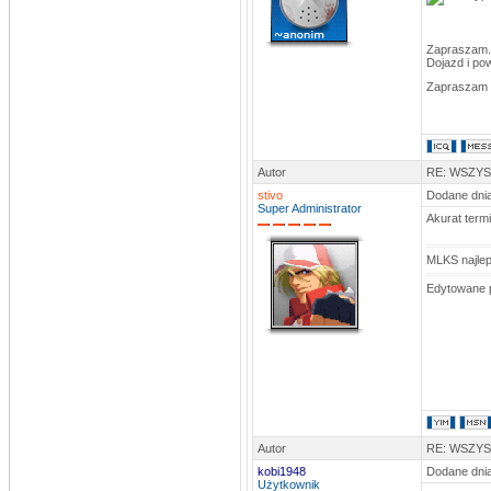
Zapraszam. 
Dojazd i po
Zapraszam 
Autor
RE: WSZY
stivo
Dodane dnia
Super Administrator
Akurat termi
MLKS najlep
Edytowane 
Autor
RE: WSZY
kobi1948
Dodane dnia
Użytkownik