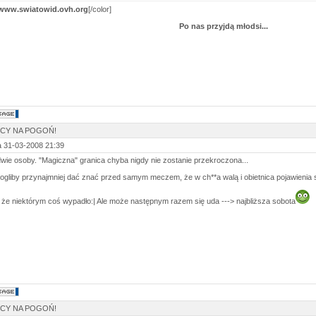
www.swiatowid.ovh.org
[/color]
Po nas przyjdą młodsi...
SCY NA POGOŃ!
 31-03-2008 21:39
 dwie osoby. "Magiczna" granica chyba nigdy nie zostanie przekroczona...
ogliby przynajmniej dać znać przed samym meczem, że w ch**a walą i obietnica pojawienia s
 że niektórym coś wypadło:| Ale może następnym razem się uda ---> najbliższa sobota
SCY NA POGOŃ!