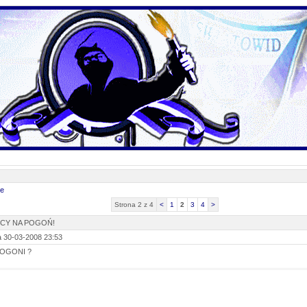
ce
Strona 2 z 4
<
1
2
3
4
>
SCY NA POGOŃ!
 30-03-2008 23:53
 POGONI ?