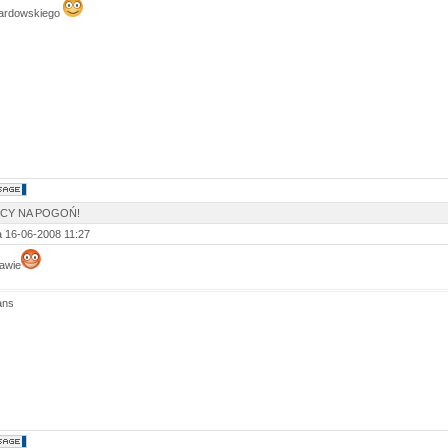
ardowskiego
SCY NA POGOŃ!
 16-06-2008 11:27
jawie
ans