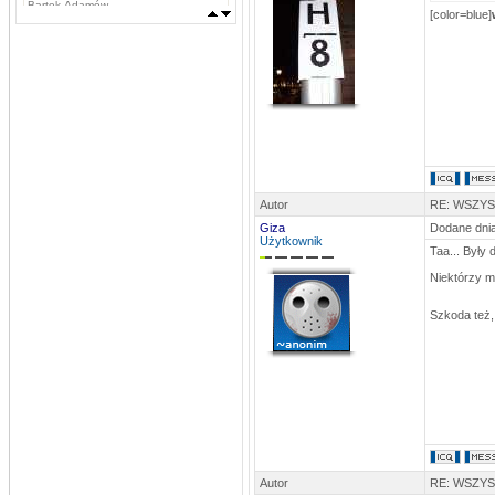
Bartek Adamów
[color=blue]
MLKSLobez
DATA: 03.09.2013 11:42
Marcin Grzywacz, Kamil Iwachniuk,
Krzysztof Stefaniak, Tomasz Rokosz,
Michał Koba, Jacek Szabunia, Patryk
Pańka, Patryk Maciejewski, Mateusz
Ostaszewski,
Napastnicy: Rafał Komar, Remigiusz
Borejszo,
MLKSLobez
DATA: 03.09.2013 11:41
Bramkarze: Deuter Piotr, Tchurz
Michał, Sutyła Krzysztof
Autor
RE: WSZY
Obrońcy: Brona Łukasz, Bartek
Sygnowski, Oskar Szostak, Marcin
Giza
Dodane dnia
Mosiądz, Dawid Mosiądz, Jacek
Użytkownik
Bodys, Kęsy Dariusz
Taa... Były
Pomocnicy: Łukasz Nikołajczy
Niektórzy m
stivo
DATA: 16.08.2013 15:47
Byłby ktoś w stanie przesłać aktualny
Szkoda też,
skład na ten sezon?
stivo
DATA: 03.08.2013 22:52
Niebawem pewne usprawnienia
MLKSLobez
DATA: 24.06.2013 15:20
Pańka 2, Niedźwiecki 1
MLKSLobez
Autor
RE: WSZY
DATA: 13.06.2013 22:42