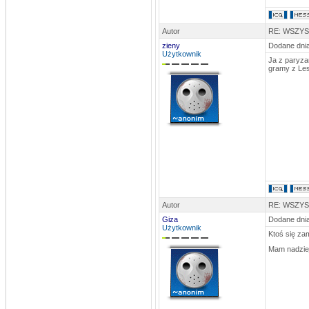
stivo
DATA: 25.10.2012 21:17
Nie mam siły już na te SpamBoty..
Autor
RE: WSZY
zieny
Dodane dnia
GuraalCFC
Użytkownik
DATA: 14.10.2012 11:56
Ja z paryza
gramy z Le
Dodałem newsa, ruszać się
Już
powinien być na stronce
rosomak
DATA: 08.09.2012 23:29
widać ci najwierniejsi już wymarli...
szkoda...a można by było jeszcze
stworzyć super doping... na pewno to
by dodało więcej wiary w siebie)
Autor
RE: WSZY
Giza
Dodane dnia
Użytkownik
Ktoś się za
Mam nadziej