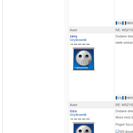
Autor
RE: WSZY
zieny
Dodane dnia
Użytkownik
wiele wskaz
Autor
RE: WSZY
Giza
Dodane dnia
Użytkownik
Może ktoś b
Pogoń Szcze