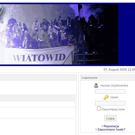
07. August 2026 12:0
Logowanie
Nazwa Użytkownika
Hasło
Zapamiętaj mnie
Rejestracja
Zapomniane hasło?