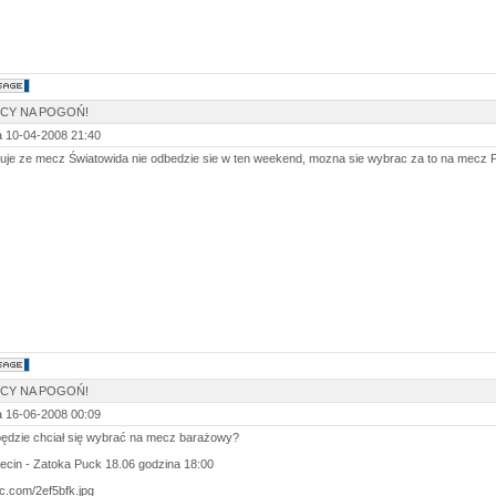
SCY NA POGOŃ!
 10-04-2008 21:40
uje ze mecz Światowida nie odbedzie sie w ten weekend, mozna sie wybrac za to na mecz 
SCY NA POGOŃ!
 16-06-2008 00:09
ędzie chciał się wybrać na mecz barażowy?
cin - Zatoka Puck 18.06 godzina 18:00