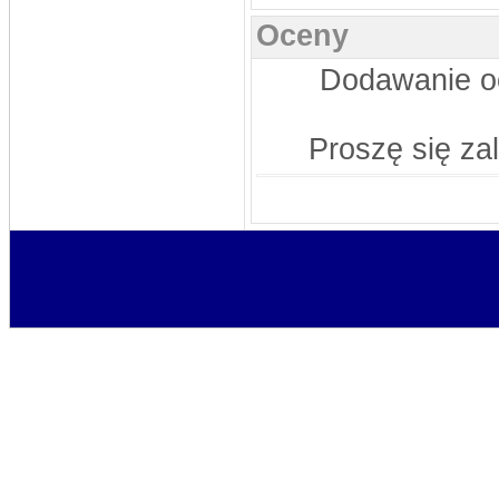
Oceny
rosomak
DATA: 30.12.2012 22:36
a tak w ogóle...jest ten turniej
noworoczny dla wszystkich??na hali
Dodawanie oc
1stycznia)
rosomak
DATA: 30.12.2012 22:34
Nic tylko trzymać kciuki aby trener
Proszę się za
dostał się do 24kandydatów na
sportowca roku,na ligowcu jest jego
kandydatura))Pozdro dla
odwiedzających i najlepszego w
nowym roku)
stivo
DATA: 30.10.2012 18:49
No to chyba SpamBoty mamy z głowy
stivo
DATA: 25.10.2012 21:17
Nie mam siły już na te SpamBoty..
GuraalCFC
DATA: 14.10.2012 11:56
Dodałem newsa, ruszać się
Już
powinien być na stronce
rosomak
DATA: 08.09.2012 23:29
widać ci najwierniejsi już wymarli...
szkoda...a można by było jeszcze