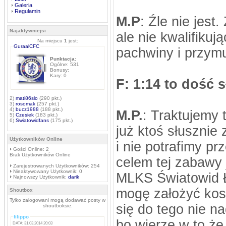
Galeria
Regulamin
M.P
: Źle nie jes
Najaktywniejsi
ale nie kwalifikuj
Na miejscu
1
jest:
GuraalCFC
pachwiny i przy
Punktacja:
Ogólne: 531
Bonusy:
Kary: 0
F: 1:14 to dość 
2)
mati86slo
(290 pkt.)
3)
rosomak
(257 pkt.)
4)
bucz1988
(188 pkt.)
M.P.
: Traktujemy 
5)
Czesiek
(183 pkt.)
6)
Swiatowidfans
(175 pkt.)
już ktoś słusznie
Użytkowników Online
i nie potrafimy pr
Gości Online: 2
Brak Użytkowników Online
celem tej zabawy 
Zarejestrowanych Użytkowników: 254
Nieaktywowany Użytkownik: 0
MLKS Światowid Ł
Najnowszy Użytkownik:
darik
mogę założyć kosz
Shoutbox
Tylko zalogowani mogą dodawać posty w
się do tego nie na
shoutboksie.
filippo
bo wierzę w to że 
DATA: 31.03.2014 20:03