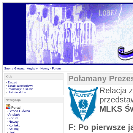
Strona Główna
·
Artykuły
·
Newsy
·
Forum
Połamany Preze
Klub
Zarząd
Sztab szkoleniowy
Relacja 
Informacje o klubie
Historia klubu
przedsta
Nawigacja
MLKS Św
Portal
Strona Główna
Artykuły
Forum
Newsy
F: Po pierwsze 
Kontakt
Szukaj
Linki