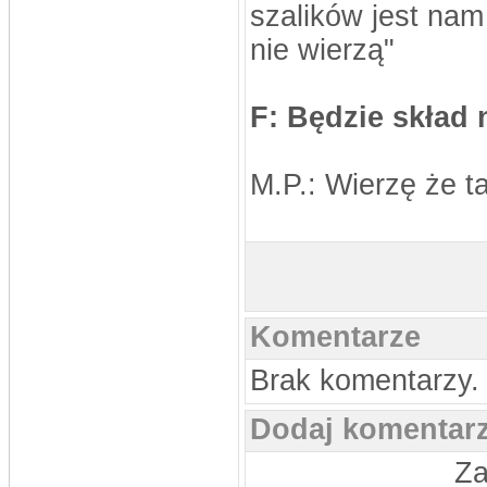
Sygnowski, Oskar Szostak, Marcin
szalików jest nam
Mosiądz, Dawid Mosiądz, Jacek
Bodys, Kęsy Dariusz
nie wierzą"
Pomocnicy: Łukasz Nikołajczy
stivo
DATA: 16.08.2013 15:47
Byłby ktoś w stanie przesłać aktualny
skład na ten sezon?
F: Będzie skład 
stivo
DATA: 03.08.2013 22:52
Niebawem pewne usprawnienia
M.P.: Wierzę że t
MLKSLobez
DATA: 24.06.2013 15:20
Pańka 2, Niedźwiecki 1
MLKSLobez
DATA: 13.06.2013 22:42
Mam nadzieje że jest ok bo nie bardzo
wiem kto trafiał z Mierzynem, na
pewno Komar jedną i tak wychodzi że
ma 10
Komentarze
stivo
DATA: 12.06.2013 23:37
Dzięx
Brak komentarzy.
MLKSLobez
DATA: 12.06.2013 11:49
Dodaj komentar
te dwie bramki z ?? to Komar
rosomak
Za
DATA: 30.12.2012 22:37
zastępujący co roczny mecz
kawalerów i żonatych)