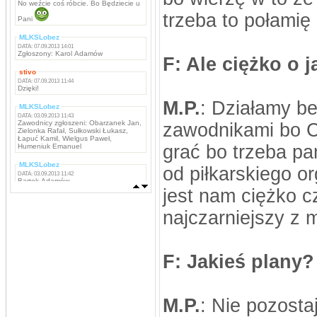
No weźcie coś róbcie. Bo Będziecie u
trzeba to połamię
Pani
MLKSLobez
DATA: 07.09.2013 14:01
Zgłoszony: Karol Adamów
F: Ale ciężko o 
stivo
DATA: 07.09.2013 11:44
Dzięki!
M.P.
: Działamy b
MLKSLobez
DATA: 03.09.2013 11:43
Zawodnicy zgłoszeni: Obarzanek Jan,
zawodnikami bo Ci
Zielonka Rafał, Sułkowski Łukasz,
Łapuć Kamil, Wielgus Paweł,
grać bo trzeba pa
Humeniuk Emanuel
MLKSLobez
od piłkarskiego 
DATA: 03.09.2013 11:42
Bartek Adamów
jest nam ciężko c
MLKSLobez
DATA: 03.09.2013 11:42
najczarniejszy z 
Marcin Grzywacz, Kamil Iwachniuk,
Krzysztof Stefaniak, Tomasz Rokosz,
Michał Koba, Jacek Szabunia, Patryk
Pańka, Patryk Maciejewski, Mateusz
Ostaszewski,
Napastnicy: Rafał Komar, Remigiusz
F: Jakieś plany?
Borejszo,
MLKSLobez
DATA: 03.09.2013 11:41
Bramkarze: Deuter Piotr, Tchurz
M.P.
: Nie pozosta
Michał, Sutyła Krzysztof
Obrońcy: Brona Łukasz, Bartek