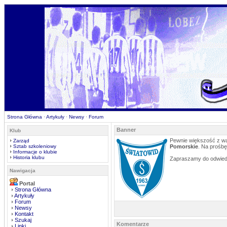
Strona Główna
·
Artykuły
·
Newsy
·
Forum
Banner
Klub
Pewnie większość z was
Zarząd
Sztab szkoleniowy
Pomorskie
. Na prośb
Informacje o klubie
Historia klubu
Zapraszamy do odwiedz
Nawigacja
Portal
Strona Główna
Artykuły
Forum
Newsy
Kontakt
Szukaj
Komentarze
Linki