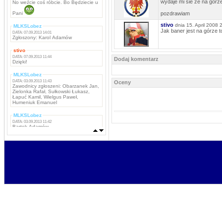
wydaje mi sie ze na gorze 
No weźcie coś róbcie. Bo Będziecie u
Pani
pozdrawiam
stivo
dnia 15. April 2008 
MLKSLobez
Jak baner jest na górze to
DATA: 07.09.2013 14:01
Zgłoszony: Karol Adamów
stivo
DATA: 07.09.2013 11:44
Dodaj komentarz
Dzięki!
MLKSLobez
DATA: 03.09.2013 11:43
Oceny
Zawodnicy zgłoszeni: Obarzanek Jan,
Zielonka Rafał, Sułkowski Łukasz,
Łapuć Kamil, Wielgus Paweł,
Humeniuk Emanuel
MLKSLobez
DATA: 03.09.2013 11:42
Bartek Adamów
MLKSLobez
DATA: 03.09.2013 11:42
Marcin Grzywacz, Kamil Iwachniuk,
Krzysztof Stefaniak, Tomasz Rokosz,
Michał Koba, Jacek Szabunia, Patryk
Pańka, Patryk Maciejewski, Mateusz
Ostaszewski,
Napastnicy: Rafał Komar, Remigiusz
Borejszo,
MLKSLobez
DATA: 03.09.2013 11:41
Bramkarze: Deuter Piotr, Tchurz
Michał, Sutyła Krzysztof
Obrońcy: Brona Łukasz, Bartek