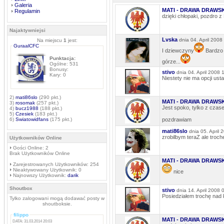
Galeria
MATI - DRAWA DRAWS
Regulamin
dzięki chłopaki, pozdro 
Najaktywniejsi
Lvska
dnia 04. April 2008
Na miejscu
1
jest:
GuraalCFC
I dziewczyny
Bardzo d
Punktacja:
górze...
Ogólne: 531
Bonusy:
stivo
dnia 04. April 2008 
Kary: 0
Niestety nie ma opcji ust
2)
mati86slo
(290 pkt.)
MATI - DRAWA DRAWS
3)
rosomak
(257 pkt.)
Jest spoko, tylko z czase
4)
bucz1988
(188 pkt.)
5)
Czesiek
(183 pkt.)
6)
Swiatowidfans
(175 pkt.)
pozdrawiam
mati86slo
dnia 05. April
zrobilbym teraZ ale troc
Użytkowników Online
Gości Online: 2
Brak Użytkowników Online
MATI - DRAWA DRAWS
Zarejestrowanych Użytkowników: 254
Nieaktywowany Użytkownik: 0
nice
Najnowszy Użytkownik:
darik
Shoutbox
stivo
dnia 14. April 2008 
Posiedziałem trochę nad 
Tylko zalogowani mogą dodawać posty w
shoutboksie.
filippo
MATI - DRAWA DRAWS
DATA: 31.03.2014 20:03