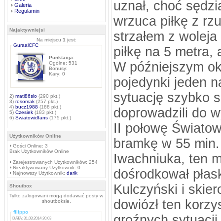
uznał, choć sędzi
Galeria
Regulamin
wrzuca piłkę z rz
Najaktywniejsi
strzałem z woleja
Na miejscu
1
jest:
GuraalCFC
piłkę na 5 metra,
Punktacja:
W późniejszym okr
Ogólne: 531
Bonusy:
Kary: 0
pojedynki jeden 
sytuację szybko s
2)
mati86slo
(290 pkt.)
3)
rosomak
(257 pkt.)
4)
bucz1988
(188 pkt.)
doprowadzili do 
5)
Czesiek
(183 pkt.)
6)
Swiatowidfans
(175 pkt.)
II połowę Świato
Użytkowników Online
bramkę w 55 min.
Gości Online: 3
Brak Użytkowników Online
Iwachniuka, ten mi
Zarejestrowanych Użytkowników: 254
Nieaktywowany Użytkownik: 0
dośrodkował płask
Najnowszy Użytkownik:
darik
Kulczyński i skie
Shoutbox
Tylko zalogowani mogą dodawać posty w
dowiózł ten korzy
shoutboksie.
filippo
groźnych sytuacji,
DATA: 31.03.2014 20:03