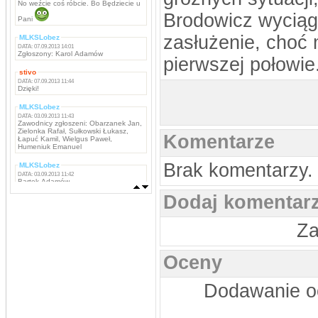
No weźcie coś róbcie. Bo Będziecie u
Brodowicz wyciąga
Pani
zasłużenie, choć
MLKSLobez
DATA: 07.09.2013 14:01
Zgłoszony: Karol Adamów
pierwszej połowie
stivo
DATA: 07.09.2013 11:44
Dzięki!
MLKSLobez
DATA: 03.09.2013 11:43
Zawodnicy zgłoszeni: Obarzanek Jan,
Zielonka Rafał, Sułkowski Łukasz,
Komentarze
Łapuć Kamil, Wielgus Paweł,
Humeniuk Emanuel
Brak komentarzy.
MLKSLobez
DATA: 03.09.2013 11:42
Bartek Adamów
Dodaj komentar
MLKSLobez
DATA: 03.09.2013 11:42
Marcin Grzywacz, Kamil Iwachniuk,
Krzysztof Stefaniak, Tomasz Rokosz,
Za
Michał Koba, Jacek Szabunia, Patryk
Pańka, Patryk Maciejewski, Mateusz
Ostaszewski,
Napastnicy: Rafał Komar, Remigiusz
Oceny
Borejszo,
MLKSLobez
Dodawanie oc
DATA: 03.09.2013 11:41
Bramkarze: Deuter Piotr, Tchurz
Michał, Sutyła Krzysztof
Obrońcy: Brona Łukasz, Bartek