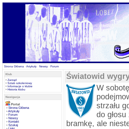
Strona Główna
·
Artykuły
·
Newsy
·
Forum
Światowid wygry
Klub
Zarząd
Sztab szkoleniowy
W sobotę
Informacje o klubie
Historia klubu
podejmow
Nawigacja
strzału g
Portal
Strona Główna
Artykuły
do głosu 
Forum
Newsy
bramkę, ale niest
Kontakt
Szukaj
Linki