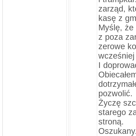
zarząd, k
kasę z gm
Myślę, że 
z poza za
zerowe ko
wcześniej
I doprowa
Obiecałem
dotrzymał
pozwolić.
Życzę szc
starego z
stroną.
Oszukany