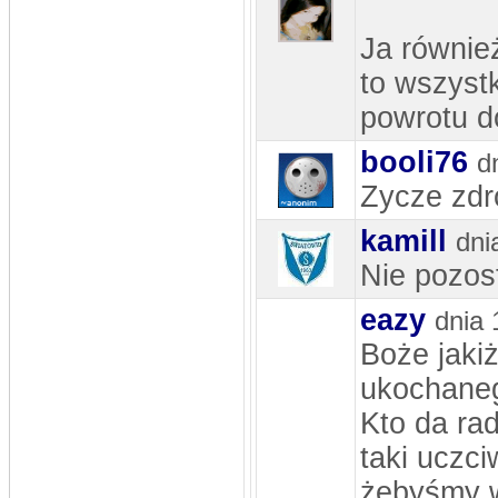
stworzyć super doping... na pewno to
by dodało więcej wiary w siebie)
Ja równie
to wszyst
powrotu d
booli76
d
Zycze zdr
kamill
dni
Nie pozost
eazy
dnia 
Boże jaki
ukochaneg
Kto da rad
taki uczc
żebyśmy w