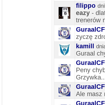
filippo
dni
eazy
- dla
trenerów n
GuraalC
zyczę zdro
kamill
dni
Guraal ch
GuraalC
Peny chyba
Grzywka..
GuraalC
Ale masz 
GuraalC