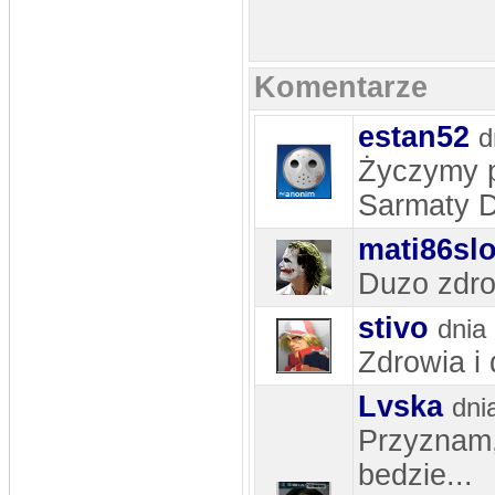
rosomak
DATA: 30.12.2012 22:36
a tak w ogóle...jest ten turniej
noworoczny dla wszystkich??na hali
1stycznia)
Komentarze
rosomak
DATA: 30.12.2012 22:34
estan52
d
Nic tylko trzymać kciuki aby trener
dostał się do 24kandydatów na
sportowca roku,na ligowcu jest jego
Życzymy p
kandydatura))Pozdro dla
odwiedzających i najlepszego w
nowym roku)
Sarmaty D
stivo
DATA: 30.10.2012 18:49
mati86sl
No to chyba SpamBoty mamy z głowy
Duzo zdro
stivo
DATA: 25.10.2012 21:17
stivo
dnia
Nie mam siły już na te SpamBoty..
GuraalCFC
Zdrowia i
DATA: 14.10.2012 11:56
Dodałem newsa, ruszać się
Już
Lvska
dni
powinien być na stronce
Przyznam,
rosomak
DATA: 08.09.2012 23:29
bedzie...
widać ci najwierniejsi już wymarli...
szkoda...a można by było jeszcze