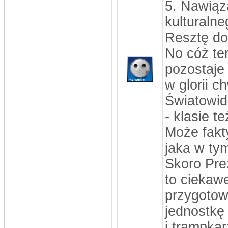
5. Nawiąz
kulturalne
Resztę do
No cóż te
pozostaje 
w glorii c
Światowid 
- klasie 
Może fakty
jaka w ty
Skoro Pre
to ciekawe
przygotow
jednostkę 
i trampka