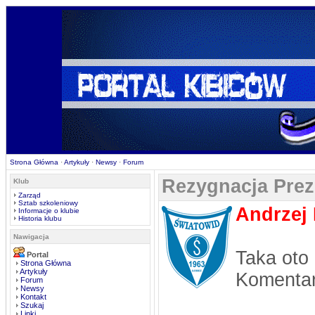
Strona Główna
·
Artykuły
·
Newsy
·
Forum
Rezygnacja Pre
Klub
Zarząd
Sztab szkoleniowy
Andrzej 
Informacje o klubie
Historia klubu
Nawigacja
Taka oto
Portal
Strona Główna
Artykuły
Komentar
Forum
Newsy
Kontakt
Szukaj
Linki