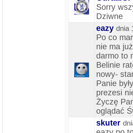
Sorry wszy
Dziwne
eazy
dnia 
Po co mam
nie ma ju
darmo to 
Belinie ra
nowy- sta
Panie były
prezesi ni
Życzę Panu
oglądać Ś
skuter
dni
eazy po to