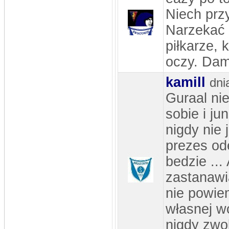
Niech prz
Narzekać 
piłkarze, 
oczy. Damy
kamill
dni
Guraal ni
sobie i ju
nigdy nie 
prezes od
bedzie ...
zastanawia
nie powie
własnej wo
nigdy zwo