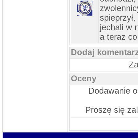
zwolennic
spieprzył,
jechali w
a teraz co
Dodaj komentar
Za
Oceny
Dodawanie oc
Proszę się za