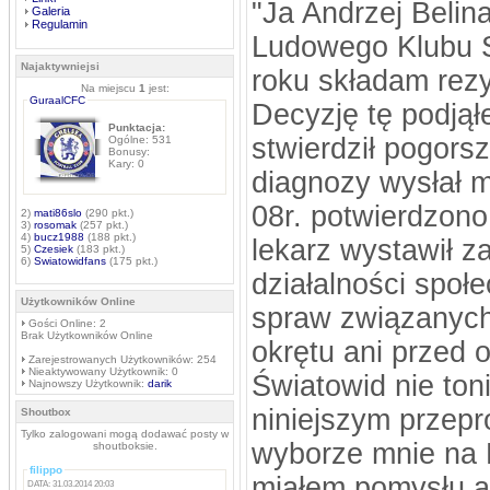
"Ja Andrzej Beli
Galeria
Regulamin
Ludowego Klubu 
Najaktywniejsi
roku składam rezy
Na miejscu
1
jest:
GuraalCFC
Decyzję tę podjął
Punktacja:
stwierdził pogors
Ogólne: 531
Bonusy:
Kary: 0
diagnozy wysłał m
08r. potwierdzono
2)
mati86slo
(290 pkt.)
3)
rosomak
(257 pkt.)
4)
bucz1988
(188 pkt.)
lekarz wystawił z
5)
Czesiek
(183 pkt.)
6)
Swiatowidfans
(175 pkt.)
działalności społe
Użytkowników Online
spraw związanych 
Gości Online: 2
Brak Użytkowników Online
okrętu ani przed 
Zarejestrowanych Użytkowników: 254
Nieaktywowany Użytkownik: 0
Światowid nie ton
Najnowszy Użytkownik:
darik
niniejszym przepr
Shoutbox
Tylko zalogowani mogą dodawać posty w
wyborze mnie na P
shoutboksie.
filippo
miałem pomysłu a
DATA: 31.03.2014 20:03