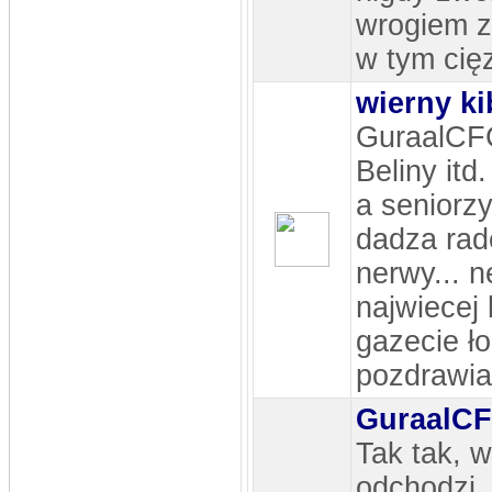
wrogiem zr
w tym cięz
wierny ki
GuraalCFC 
Beliny itd
a seniorz
dadza rad
nerwy... n
najwiecej 
gazecie ło
pozdrawi
GuraalC
Tak tak, 
odchodzi,