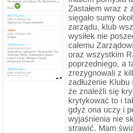
No weźcie coś róbcie. Bo Będziecie u
Zastałem wraz z 
Pani
sięgało sumy oko
MLKSLobez
DATA: 07.09.2013 14:01
Zgłoszony: Karol Adamów
zarządu, klub wsz
stivo
wysiłek nie posze
DATA: 07.09.2013 11:44
Dzięki!
całemu Zarządowi
MLKSLobez
DATA: 03.09.2013 11:43
Zawodnicy zgłoszeni: Obarzanek Jan,
oraz wszystkim R
Zielonka Rafał, Sułkowski Łukasz,
Łapuć Kamil, Wielgus Paweł,
poprzedniego, a 
Humeniuk Emanuel
MLKSLobez
zrezygnowali z ki
DATA: 03.09.2013 11:42
Bartek Adamów
zadłużenie Klubu 
MLKSLobez
DATA: 03.09.2013 11:42
że znaleźli się kr
Marcin Grzywacz, Kamil Iwachniuk,
Krzysztof Stefaniak, Tomasz Rokosz,
Michał Koba, Jacek Szabunia, Patryk
krytykować to i t
Pańka, Patryk Maciejewski, Mateusz
Ostaszewski,
Napastnicy: Rafał Komar, Remigiusz
gdyż ona uczy i 
Borejszo,
wyjaśnienia nie s
MLKSLobez
DATA: 03.09.2013 11:41
Bramkarze: Deuter Piotr, Tchurz
strawić. Mam świa
Michał, Sutyła Krzysztof
Obrońcy: Brona Łukasz, Bartek