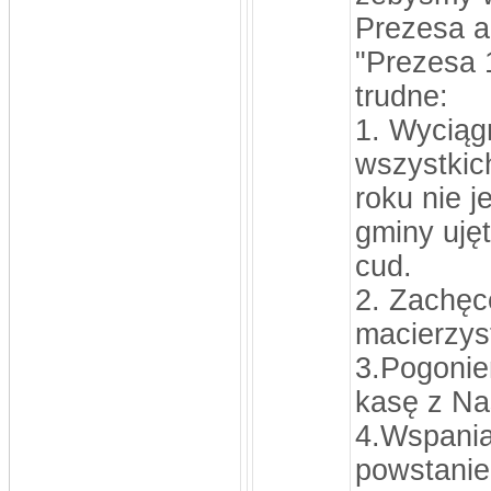
Prezesa a
"Prezesa 1
trudne:
1. Wyciąg
wszystkic
roku nie j
gminy uję
cud.
2. Zachęc
macierzys
3.Pogonie
kasę z Na
4.Wspania
powstani