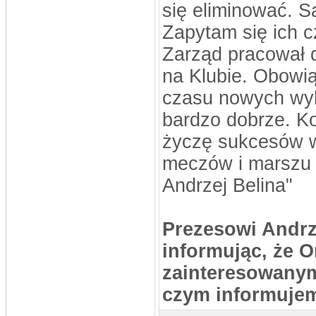
Sygnowski, Oskar Szostak, Marcin
się eliminować. S
Mosiądz, Dawid Mosiądz, Jacek
Bodys, Kęsy Dariusz
Zapytam się ich 
Pomocnicy: Łukasz Nikołajczy
stivo
Zarząd pracował d
DATA: 16.08.2013 15:47
Byłby ktoś w stanie przesłać aktualny
skład na ten sezon?
na Klubie. Obowią
stivo
czasu nowych wyb
DATA: 03.08.2013 22:52
Niebawem pewne usprawnienia
bardzo dobrze. K
MLKSLobez
życzę sukcesów w 
DATA: 24.06.2013 15:20
Pańka 2, Niedźwiecki 1
meczów i marszu w
MLKSLobez
DATA: 13.06.2013 22:42
Andrzej Belina"
Mam nadzieje że jest ok bo nie bardzo
wiem kto trafiał z Mierzynem, na
pewno Komar jedną i tak wychodzi że
ma 10
stivo
Prezesowi Andrz
DATA: 12.06.2013 23:37
Dzięx
informując, że O
MLKSLobez
DATA: 12.06.2013 11:49
zainteresowanymi
te dwie bramki z ?? to Komar
czym informujem
rosomak
DATA: 30.12.2012 22:37
zastępujący co roczny mecz
kawalerów i żonatych)