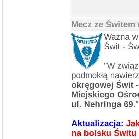
rosomak
DATA: 30.12.2012 22:36
a tak w ogóle...jest ten turniej
noworoczny dla wszystkich??na hali
1stycznia)
Mecz ze Świtem 
rosomak
DATA: 30.12.2012 22:34
Ważna wi
Nic tylko trzymać kciuki aby trener
dostał się do 24kandydatów na
sportowca roku,na ligowcu jest jego
Świt - Św
kandydatura))Pozdro dla
odwiedzających i najlepszego w
nowym roku)
stivo
"W związ
DATA: 30.10.2012 18:49
No to chyba SpamBoty mamy z głowy
podmokłą nawierz
okręgowej Świt 
stivo
DATA: 25.10.2012 21:17
Nie mam siły już na te SpamBoty..
Miejskiego Ośrod
GuraalCFC
ul. Nehringa 69
."
DATA: 14.10.2012 11:56
Dodałem newsa, ruszać się
Już
powinien być na stronce
Aktualizacja:
Ja
rosomak
DATA: 08.09.2012 23:29
na boisku Świtu 
widać ci najwierniejsi już wymarli...
szkoda...a można by było jeszcze