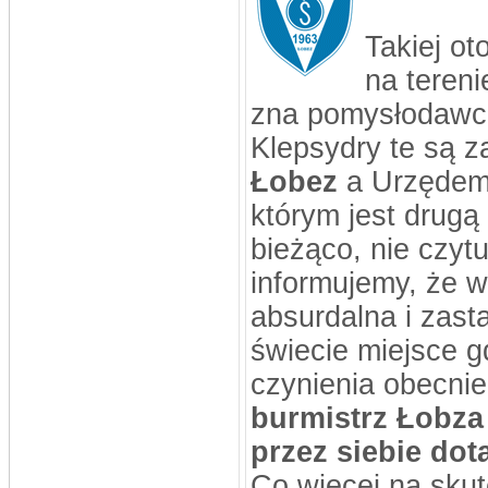
Takiej ot
na tereni
zna pomysłodawcó
Klepsydry te są 
Łobez
a Urzędem 
którym jest drugą
bieżąco, nie czyt
informujemy, że w 
absurdalna i zast
świecie miejsce 
czynienia obecnie
burmistrz Łobza
przez siebie dot
Co więcej na sku