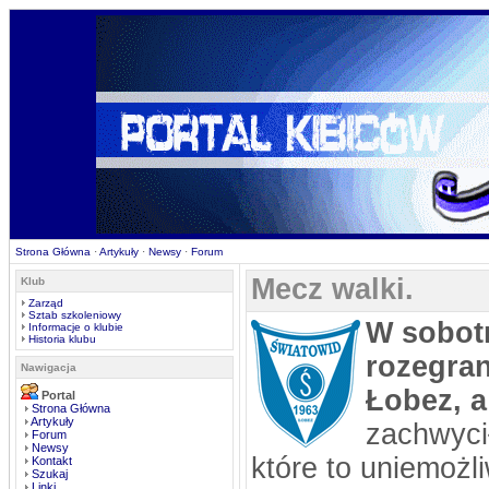
Strona Główna
·
Artykuły
·
Newsy
·
Forum
Mecz walki.
Klub
Zarząd
Sztab szkoleniowy
W sobotn
Informacje o klubie
Historia klubu
rozegra
Nawigacja
Łobez, a
Portal
Strona Główna
Artykuły
zachwyci
Forum
Newsy
które to uniemożl
Kontakt
Szukaj
Linki