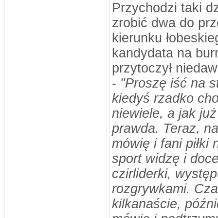
Przychodzi taki d
zrobić dwa do prz
kierunku łobeskie
kandydata na bur
przytoczył niedaw
-
"Proszę iść na s
kiedyś rzadko cho
niewiele, a jak ju
prawda. Teraz, na
mówię i fani piłki
sport widzę i doce
czirliderki, wystę
rozgrywkami. Cza
kilkanaście, późni