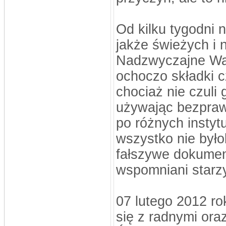
Od kilku tygodni 
jakże świeżych i 
Nadzwyczajne Wa
ochoczo składki c
chociaż nie czuli 
używając bezpraw
po różnych instyt
wszystko nie byłob
fałszywe dokumen
wspomniani starzy
07 lutego 2012 rok
się z radnymi ora