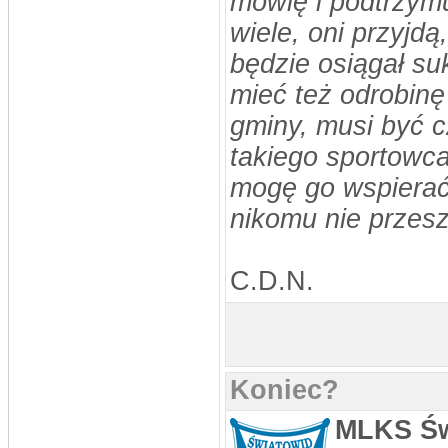
mówię i podtrzymuj
wiele, oni przyjd
będzie osiągał su
mieć też odrobinę 
gminy, musi być 
takiego sportowca
mogę go wspierać,
nikomu nie przesz
C.D.N.
Koniec?
MLKS Świ