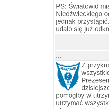
PS: Światowid mia
Niedźwieckiego od
jednak przystąpić
udało się już odk
...
Z przykro
wszystki
Prezesem
dzisiejs
pomógłby w utrzy
utrzymać wszystki