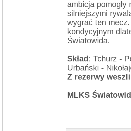
Sygnowski, Oskar Szostak, Marcin
ambicja pomogły 
Mosiądz, Dawid Mosiądz, Jacek
Bodys, Kęsy Dariusz
silniejszymi rywa
Pomocnicy: Łukasz Nikołajczy
stivo
wygrać ten mecz.
DATA: 16.08.2013 15:47
Byłby ktoś w stanie przesłać aktualny
skład na ten sezon?
kondycyjnym dlat
stivo
Światowida.
DATA: 03.08.2013 22:52
Niebawem pewne usprawnienia
MLKSLobez
Skład
: Tchurz - 
DATA: 24.06.2013 15:20
Pańka 2, Niedźwiecki 1
Urbański - Nikoła
MLKSLobez
DATA: 13.06.2013 22:42
Z rezerwy weszli
Mam nadzieje że jest ok bo nie bardzo
wiem kto trafiał z Mierzynem, na
pewno Komar jedną i tak wychodzi że
ma 10
stivo
MLKS Światowid 
DATA: 12.06.2013 23:37
Dzięx
MLKSLobez
DATA: 12.06.2013 11:49
te dwie bramki z ?? to Komar
rosomak
DATA: 30.12.2012 22:37
zastępujący co roczny mecz
kawalerów i żonatych)