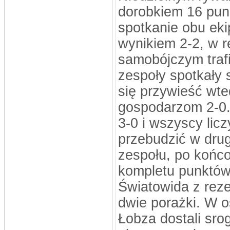
dorobkiem 16 punk
spotkanie obu eki
wynikiem 2-2, w 
samobójczym traf
zespoły spotkały 
się przywieść wte
gospodarzom 2-0.
3-0 i wszyscy lic
przebudzić w drug
zespołu, po końco
kompletu punktów
Światowida z rez
dwie porażki. W 
Łobza dostali srog