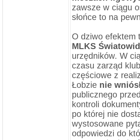
zawsze w ciągu os
słońce to na pewn
O dziwo efektem t
MLKS Światowid
urzędników. W cią
czasu zarząd klub
częściowe z real
Łobzie
nie wniós
publicznego prze
kontroli dokument
po której nie dost
wystosowane pytan
odpowiedzi do kt