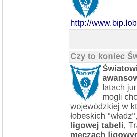
http://www.bip.l
Czy to koniec Ś
Światow
awansowa
latach j
mogli cho
wojewódzkiej w kt
łobeskich "władz
ligowej tabeli
, T
meczach ligowy