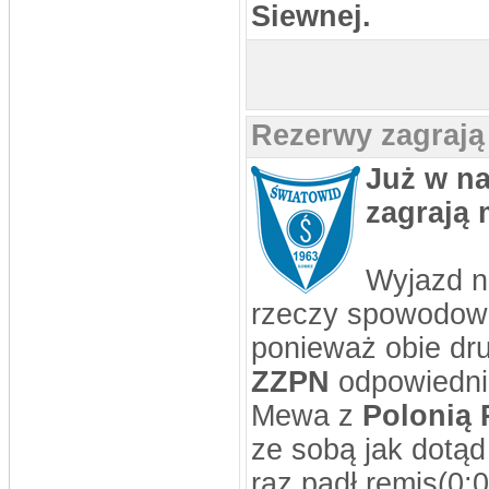
Siewnej.
Rezerwy zagraj
Już w na
zagrają 
Wyjazd n
rzeczy spowodowa
ponieważ obie dru
ZZPN
odpowiedni
Mewa z
Polonią 
ze sobą jak dotąd 
raz padł remis(0:0