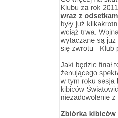
Klubu za rok 201
wraz z odsetkam
były już kilkakrot
wciąż trwa. Wojna 
wytaczane są już 
się zwrotu - Klub
Jaki będzie finał 
żenującego spekta
w tym roku sesja 
kibiców Światowi
niezadowolenie z 
Zbiórka kibiców 