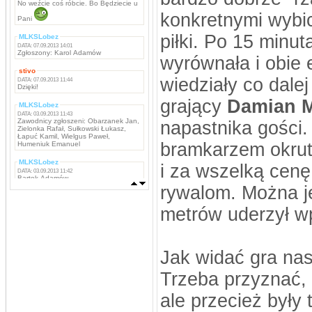
No weźcie coś róbcie. Bo Będziecie u
konkretnymi wybic
Pani
piłki. Po 15 minut
MLKSLobez
DATA: 07.09.2013 14:01
Zgłoszony: Karol Adamów
wyrównała i obie 
stivo
wiedziały co dale
DATA: 07.09.2013 11:44
Dzięki!
grający
Damian 
MLKSLobez
DATA: 03.09.2013 11:43
Zawodnicy zgłoszeni: Obarzanek Jan,
napastnika gości.
Zielonka Rafał, Sułkowski Łukasz,
Łapuć Kamil, Wielgus Paweł,
bramkarzem okrutn
Humeniuk Emanuel
MLKSLobez
i za wszelką cenę 
DATA: 03.09.2013 11:42
Bartek Adamów
rywalom. Można j
MLKSLobez
DATA: 03.09.2013 11:42
metrów uderzył w
Marcin Grzywacz, Kamil Iwachniuk,
Krzysztof Stefaniak, Tomasz Rokosz,
Michał Koba, Jacek Szabunia, Patryk
Pańka, Patryk Maciejewski, Mateusz
Ostaszewski,
Napastnicy: Rafał Komar, Remigiusz
Jak widać gra na
Borejszo,
Trzeba przyznać,
MLKSLobez
DATA: 03.09.2013 11:41
Bramkarze: Deuter Piotr, Tchurz
ale przecież były 
Michał, Sutyła Krzysztof
Obrońcy: Brona Łukasz, Bartek