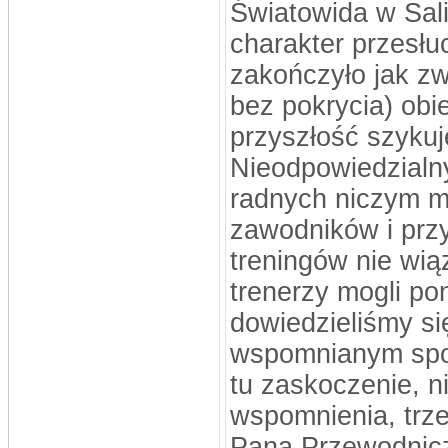
Światowida w Sal
charakter przesłu
zakończyło jak zw
bez pokrycia) obie
przyszłość szyku
Nieodpowiedzialn
radnych niczym m
zawodników i przy
treningów nie wią
trenerzy mogli po
dowiedzieliśmy si
wspomnianym spot
tu zaskoczenie, n
wspomnienia, trz
Pana Przewodnic