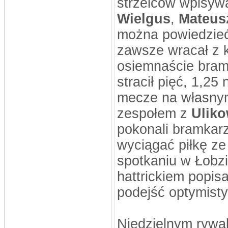
strzelców wpisywa
Wielgus
,
Mateus
można powiedzieć,
zawsze wracał z 
osiemnaście brame
stracił pięć, 1,2
mecze na własnym 
zespołem z
Ulik
pokonali bramkarz
wyciągać piłkę ze
spotkaniu w Łobzi
hattrickiem popisa
podejść optymisty
Niedzielnym rywa