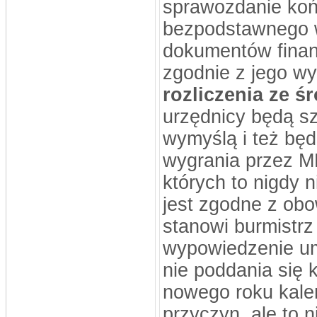
sprawozdanie ko
bezpodstawnego w
dokumentów fina
zgodnie z jego w
rozliczenia ze 
urzędnicy będą sz
wymyślą i też będ
wygrania przez ML
których to nigdy 
jest zgodne z ob
stanowi burmistrz
wypowiedzenie u
nie poddania się k
nowego roku kalen
przyczyn, ale to 