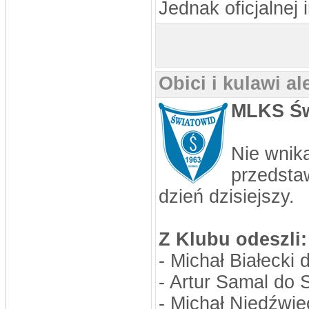
Jednak oficjalnej 
stworzyć super doping... na pewno to
by dodało więcej wiary w siebie)
Obici i kulawi a
MLKS Św
Nie wnika
przedsta
dzień dzisiejszy.
Z Klubu odeszli:
- Michał Białecki
- Artur Samal do
- Michał Niedźwie