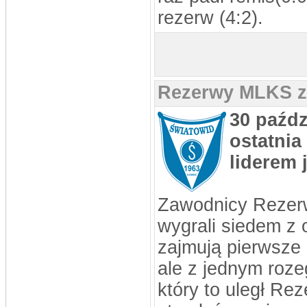
rezerw (4:2).
Rezerwy MLKS za
30 paźdz
ostatnia
liderem 
Zawodnicy Rezerw
wygrali siedem z
zajmują pierwsze 
ale z jednym roz
który to uległ Re