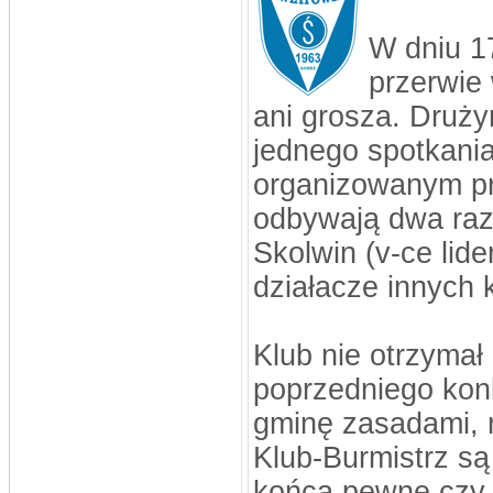
W dniu 1
przerwie
ani grosza. Druż
jednego spotkania
organizowanym p
odbywają dwa razy
Skolwin (v-ce lider
działacze innych
Klub nie otrzymał
poprzedniego kon
gminę zasadami, r
Klub-Burmistrz są 
końca pewne czy