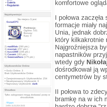
komfortowe ogląd
Galeria
Regulamin
Najaktywniejsi
I połowa zaczęła 
Na miejscu
1
jest:
GuraalCFC
formacje miały na
Punktacja:
Unia, jednak dob
Ogólne: 531
Bonusy:
Kary: 0
który kilkakrotni
Najgroźniejsza by
2)
mati86slo
(290 pkt.)
3)
rosomak
(257 pkt.)
4)
bucz1988
(188 pkt.)
napastników przyj
5)
Czesiek
(183 pkt.)
6)
Swiatowidfans
(175 pkt.)
wtedy gdy
Nikoła
Użytkowników Online
dośrodkował ją w
Gości Online: 3
Brak Użytkowników Online
centymetrów by st
Zarejestrowanych Użytkowników: 254
Nieaktywowany Użytkownik: 0
Najnowszy Użytkownik:
darik
II połowa to zdec
Shoutbox
Tylko zalogowani mogą dodawać posty w
bramkę na w ich 
shoutboksie.
filippo
bardzo dobrze "rz
DATA: 31.03.2014 20:03