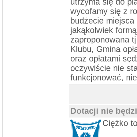
utrzyma się do pi
wycofamy się z r
budżecie miejsca 
jakąkolwiek form
zaproponowana tj
Klubu, Gmina opł
oraz opłatami sęd
oczywiście nie s
funkcjonować, nie
Dotacji nie będzi
Ciężko t