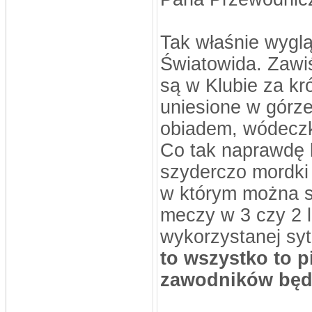
Tak właśnie wyglą
Światowida. Zawiś
są w Klubie za kr
uniesione w górz
obiadem, wódeczką
Co tak naprawdę l
szyderczo mordki
w którym można si
meczy w 3 czy 2 
wykorzystanej sy
to wszystko to p
zawodników będz