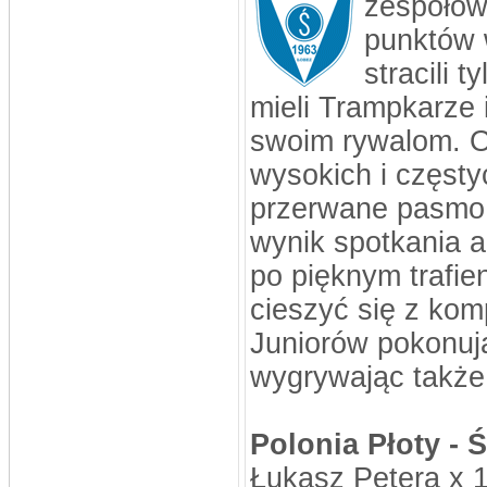
zespołów
punktów w
stracili 
mieli Trampkarze 
swoim rywalom. O
wysokich i częsty
przerwane pasmo s
wynik spotkania a
po pięknym trafie
cieszyć się z ko
Juniorów pokonuj
wygrywając także
Polonia Płoty - 
Łukasz Petera x 